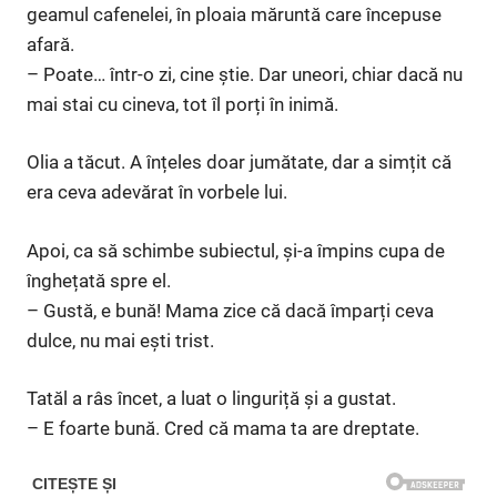
geamul cafenelei, în ploaia măruntă care începuse
afară.
– Poate… într-o zi, cine știe. Dar uneori, chiar dacă nu
mai stai cu cineva, tot îl porți în inimă.
Olia a tăcut. A înțeles doar jumătate, dar a simțit că
era ceva adevărat în vorbele lui.
Apoi, ca să schimbe subiectul, și-a împins cupa de
înghețată spre el.
– Gustă, e bună! Mama zice că dacă împarți ceva
dulce, nu mai ești trist.
Tatăl a râs încet, a luat o linguriță și a gustat.
– E foarte bună. Cred că mama ta are dreptate.