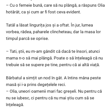
– Cu o femeie bună, care să nu plângă, a răspuns Olia
hotărât, ca și cum ar fi fost ceva evident.
Tatăl a lăsat lingurița jos și a oftat. În jur, lumea
vorbea, râdea, paharele clincheteau, dar la masa lor
timpul parcă se oprise.
– Tati, știi, eu m-am gândit că dacă te însori, atunci
mama n-o să mai plângă. Poate o să înțeleagă că nu
trebuie să se supere pe tine, pentru că ai altă viață.
Bărbatul a simțit un nod în gât. A întins mâna peste
masă și i-a prins degețelele reci.
– Olia, uneori oamenii mari fac greșeli. Nu pentru că
nu se iubesc, ci pentru că nu mai știu cum să se
înțeleagă.