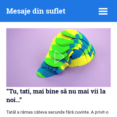
Skip
Mesaje din suflet
to
content
”Tu, tati, mai bine să nu mai vii la
noi…”
Tatăl a rămas câteva secunde fără cuvinte. A privit-o