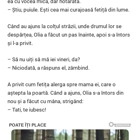
ea cu vocea mică, dar hotărâtă.
– Știu, puiule. Ești cea mai curajoasă fetiță din lume.
Când au ajuns la colțul străzii, unde drumul lor se
despărțea, Olia a făcut un pas înainte, apoi s-a întors
și l-a privit.
– Să nu uiți să mă iei vineri, da?
– Niciodată, a răspuns el, zâmbind.
A privit cum fetița alerga spre mama ei, care o
aștepta la poartă. Când a ajuns, Olia s-a întors din
nou și a făcut cu mâna, strigând:
– Tati, te iubesc!