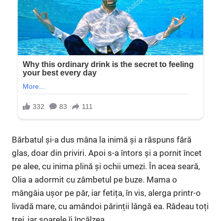
Bărbatul și-a dus mâna la inimă și a răspuns fără
glas, doar din priviri. Apoi s-a întors și a pornit încet
pe alee, cu inima plină și ochii umezi. În acea seară,
Olia a adormit cu zâmbetul pe buze. Mama o
mângâia ușor pe păr, iar fetița, în vis, alerga printr-o
livadă mare, cu amândoi părinții lângă ea. Râdeau toți
trei, iar soarele îi încălzea.