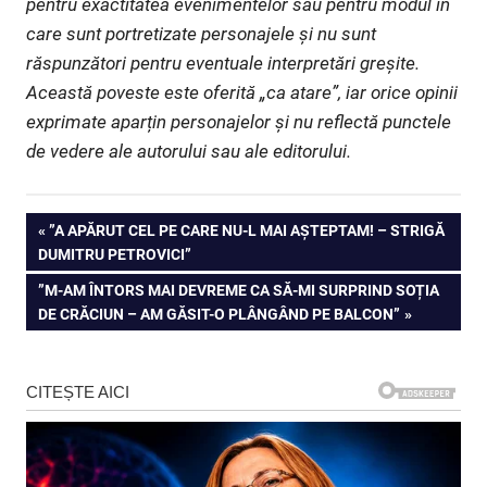
pentru exactitatea evenimentelor sau pentru modul în
care sunt portretizate personajele și nu sunt
răspunzători pentru eventuale interpretări greșite.
Această poveste este oferită „ca atare”, iar orice opinii
exprimate aparțin personajelor și nu reflectă punctele
de vedere ale autorului sau ale editorului.
Navigare
PREVIOUS
”A APĂRUT CEL PE CARE NU-L MAI AȘTEPTAM! – STRIGĂ
POST:
DUMITRU PETROVICI”
în
NEXT
”M-AM ÎNTORS MAI DEVREME CA SĂ-MI SURPRIND SOȚIA
articole
POST:
DE CRĂCIUN – AM GĂSIT-O PLÂNGÂND PE BALCON”