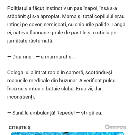
Polițistul a făcut instinctiv un pas înapoi, însă s-a
stăpânit și s-a apropiat. Mama și tatăl copilului erau
întinși pe covor, nemișcați, cu chipurile palide. Lângă
ei, câteva flacoane goale de pastile și o sticlă pe
jumătate răsturnată.
— Doamne… — a murmurat el.
Colega lui a intrat rapid în cameră, scoțându-și
mănușile medicale din buzunar. A verificat pulsul.
Încă se simțea o bătaie slabă. Erau vii, dar
inconștienți.
— Sună la ambulanță! Repede! — strigă ea.