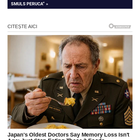
articole
POST:
SMULS PERUCA”