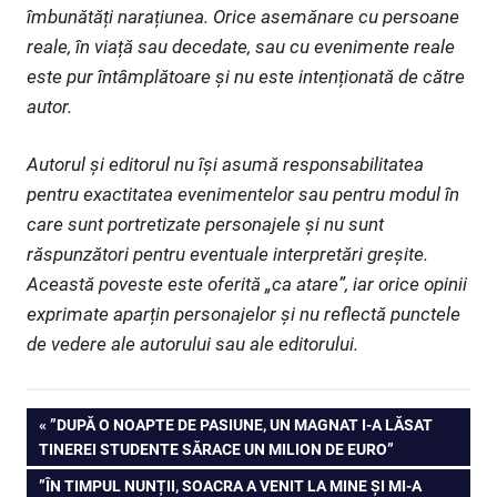
îmbunătăți narațiunea. Orice asemănare cu persoane
reale, în viață sau decedate, sau cu evenimente reale
este pur întâmplătoare și nu este intenționată de către
autor.
Autorul și editorul nu își asumă responsabilitatea
pentru exactitatea evenimentelor sau pentru modul în
care sunt portretizate personajele și nu sunt
răspunzători pentru eventuale interpretări greșite.
Această poveste este oferită „ca atare”, iar orice opinii
exprimate aparțin personajelor și nu reflectă punctele
de vedere ale autorului sau ale editorului.
Navigare
PREVIOUS
”DUPĂ O NOAPTE DE PASIUNE, UN MAGNAT I-A LĂSAT
POST:
TINEREI STUDENTE SĂRACE UN MILION DE EURO”
în
NEXT
”ÎN TIMPUL NUNȚII, SOACRA A VENIT LA MINE ȘI MI-A