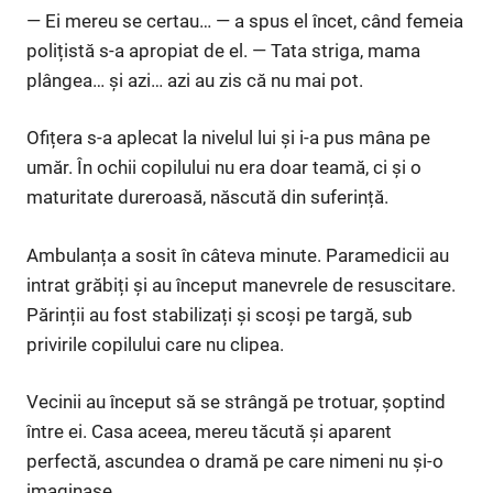
— Ei mereu se certau… — a spus el încet, când femeia
polițistă s-a apropiat de el. — Tata striga, mama
plângea… și azi… azi au zis că nu mai pot.
Ofițera s-a aplecat la nivelul lui și i-a pus mâna pe
umăr. În ochii copilului nu era doar teamă, ci și o
maturitate dureroasă, născută din suferință.
Ambulanța a sosit în câteva minute. Paramedicii au
intrat grăbiți și au început manevrele de resuscitare.
Părinții au fost stabilizați și scoși pe targă, sub
privirile copilului care nu clipea.
Vecinii au început să se strângă pe trotuar, șoptind
între ei. Casa aceea, mereu tăcută și aparent
perfectă, ascundea o dramă pe care nimeni nu și-o
imaginase.