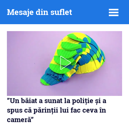
Skip
Mesaje din suflet
to
content
”Un băiat a sunat la poliție și a
spus că părinții lui fac ceva în
cameră”