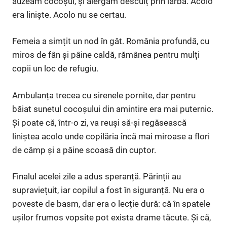
auzeam cocoșul, și alergam desculț prin iarbă. Acolo
era liniște. Acolo nu se certau.
Femeia a simțit un nod în gât. România profundă, cu
miros de fân și pâine caldă, rămânea pentru mulți
copii un loc de refugiu.
Ambulanța trecea cu sirenele pornite, dar pentru
băiat sunetul cocoșului din amintire era mai puternic.
Și poate că, într-o zi, va reuși să-și regăsească
liniștea acolo unde copilăria încă mai miroase a flori
de câmp și a pâine scoasă din cuptor.
Finalul acelei zile a adus speranță. Părinții au
supraviețuit, iar copilul a fost în siguranță. Nu era o
poveste de basm, dar era o lecție dură: că în spatele
ușilor frumos vopsite pot exista drame tăcute. Și că,