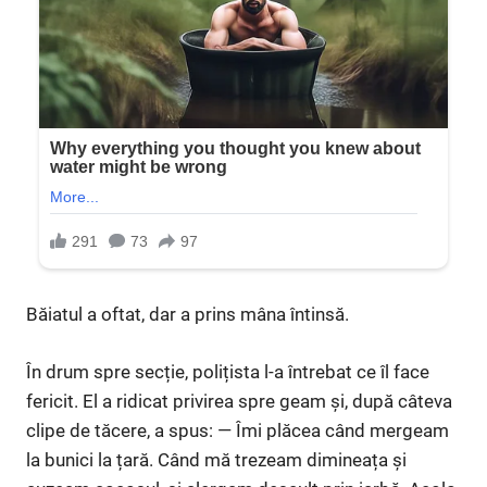
Băiatul a oftat, dar a prins mâna întinsă.
În drum spre secție, polițista l-a întrebat ce îl face
fericit. El a ridicat privirea spre geam și, după câteva
clipe de tăcere, a spus: — Îmi plăcea când mergeam
la bunici la țară. Când mă trezeam dimineața și