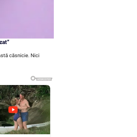
zat”
tă căsnicie. Nici