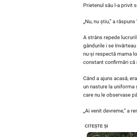
Prietenul său l-a privit
„Nu, nu știu,” a răspuns 
A strâns repede lucruril
gândurile i se învârtea
nu-și respectă mama lor
constant confirmări că
Când a ajuns acasă, era 
un nasture la uniforma ș
care nu le observase pâ
„Ai venit devreme,” a re