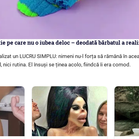
ie pe care nu o iubea deloc – deodată bărbatul a reali
lizat un LUCRU SIMPLU: nimeni nu-l forța să rămână în aceas
, nici rutina. El însuși se ținea acolo, fiindcă îi era comod.