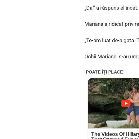
„Da,” a răspuns el încet
Mariana a ridicat privire
„Te-am luat de-a gata. 
Ochii Marianei s-au umpl