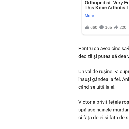
Pentru că avea cine să-i
decizii și putea să dea 
Un val de rușine l-a cup
însuși gândea la fel. A
când se uită la el.
Victor a privit fețele ro
spălase hainele murdare,
ci față de ei și față de s