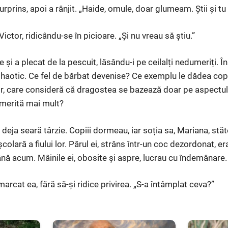
 surprins, apoi a rânjit. „Haide, omule, doar glumeam. Știi și t
Victor, ridicându-se în picioare. „Și nu vreau să știu.”
e și a plecat de la pescuit, lăsându-i pe ceilalți nedumeriți. 
u haotic. Ce fel de bărbat devenise? Ce exemplu le dădea copi
, care consideră că dragostea se bazează doar pe aspectul f
 merită mai mult?
deja seară târzie. Copiii dormeau, iar soția sa, Mariana, stă
colară a fiului lor. Părul ei, strâns într-un coc dezordonat, er
nă acum. Mâinile ei, obosite și aspre, lucrau cu îndemânare.
marcat ea, fără să-și ridice privirea. „S-a întâmplat ceva?”