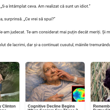
. „S-a întâmplat ceva. Am realizat că sunt un idiot.”
a, surprinsă. „Ce vrei să spui?”
Te-am judecat. Te-am considerat mai puțin decât meriți. Și mi
ut de lacrimi, dar și-a continuat cusutul, mâinile tremurându