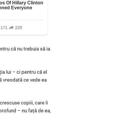
entru că nu trebuia să ia
a lui – ci pentru că el
că vreodată ce vede ea
 crescuse copiii, care îi
 profund – nu față de ea,