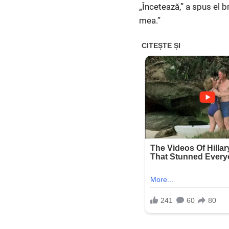
„Încetează,” a spus el 
mea.”