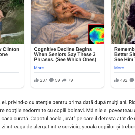
 ei, privind-o cu atenție pentru prima dată după mulți ani. Ridu
re nopțile nedormite cu copiii bolnavi. Mâinile ei povestea
 casa curată. Capotul acela „urât” pe care îl detesta atât de 
zi întreagă de alergat între serviciu, școala copiilor și trebur