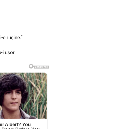
-e rușine.”
-i ușor.