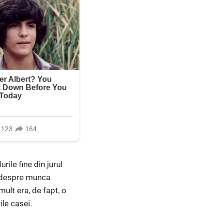
rile fine din jurul
u despre munca
mult era, de fapt, o
ile casei.