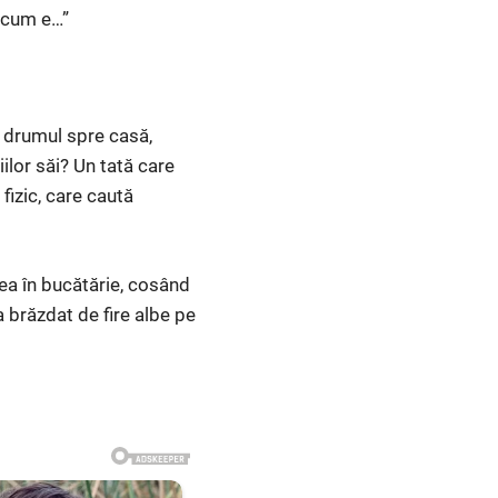
u cum e…”
În drumul spre casă,
ilor săi? Un tată care
izic, care caută
tea în bucătărie, cosând
a brăzdat de fire albe pe