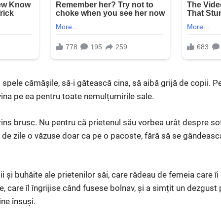
 spele cămășile, să-i gătească cina, să aibă grijă de copii. P
vina pe ea pentru toate nemulțumirile sale.
rins brusc. Nu pentru că prietenul său vorbea urât despre soți
ni de zile o văzuse doar ca pe o pacoste, fără să se gândeas
șii și buhăite ale prietenilor săi, care râdeau de femeia care îi
 care îl îngrijise când fusese bolnav, și a simțit un dezgust
ine însuși.