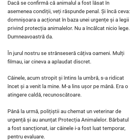
Dacă se confirmă că animalul a fost lăsat în
asemenea condiții, veți răspunde penal. Și încă ceva:
domnișoara a acționat în baza unei urgențe și a legii
privind protecția animalelor. Nu a încălcat nicio lege.
Dumneavoastră da.
În jurul nostru se strânseseră câțiva oameni. Mulți
filmau, iar cineva a aplaudat discret.
Câinele, acum stropit și întins la umbră, s-a ridicat
încet și a venit la mine. M-a lins ușor pe mână. Era o
atingere caldă, recunoscătoare.
Până la urmă, polițiștii au chemat un veterinar de
urgență și au anunțat Protecția Animalelor. Bărbatul
a fost sancționat, iar câinele i-a fost luat temporar,
pentru evaluare.