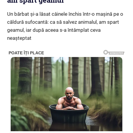
am spart geamul”
Un bărbat și-a lăsat câinele închis într-o mașină pe o
căldură sufocantă: ca să salvez animalul, am spart
geamul, iar după aceea s-a întâmplat ceva
neașteptat