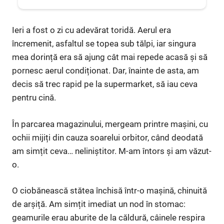
Ieri a fost o zi cu adevărat toridă. Aerul era
încremenit, asfaltul se topea sub tălpi, iar singura
mea dorință era să ajung cât mai repede acasă și să
pornesc aerul condiționat. Dar, înainte de asta, am
decis să trec rapid pe la supermarket, să iau ceva
pentru cină.
În parcarea magazinului, mergeam printre mașini, cu
ochii mijiți din cauza soarelui orbitor, când deodată
am simțit ceva… neliniștitor. M-am întors și am văzut-
o.
O ciobănească stătea închisă într-o mașină, chinuită
de arșiță. Am simțit imediat un nod în stomac:
geamurile erau aburite de la căldură, câinele respira