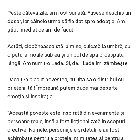
Peste câteva zile, am fost sunată. Fusese deschis un
dosar, iar câinele urma să fie dat spre adopție. Am
știut imediat ce am de făcut.
Astăzi, ciobăneasca stă la mine, culcată la umbră, cu
o pătură moale sub ea și un bol de apă proaspătă
lângă. Am numit-o Lada. Și, da… Lada îmi zâmbește.
Dacă ți-a plăcut povestea, nu uita să o distribui cu
prietenii tăi! Împreună putem duce mai departe
emoția și inspirația.
”Această poveste este inspirată din evenimente și
persoane reale, însă a fost ficționalizată în scopuri
creative. Numele, personajele și detaliile au fost
schimbate pentru a proteja intimitatea și pentru a