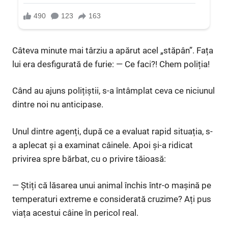
Câteva minute mai târziu a apărut acel „stăpân”. Fața
lui era desfigurată de furie: — Ce faci?! Chem poliția!
Când au ajuns polițiștii, s-a întâmplat ceva ce niciunul
dintre noi nu anticipase.
Unul dintre agenți, după ce a evaluat rapid situația, s-
a aplecat și a examinat câinele. Apoi și-a ridicat
privirea spre bărbat, cu o privire tăioasă:
— Știți că lăsarea unui animal închis într-o mașină pe
temperaturi extreme e considerată cruzime? Ați pus
viața acestui câine în pericol real.