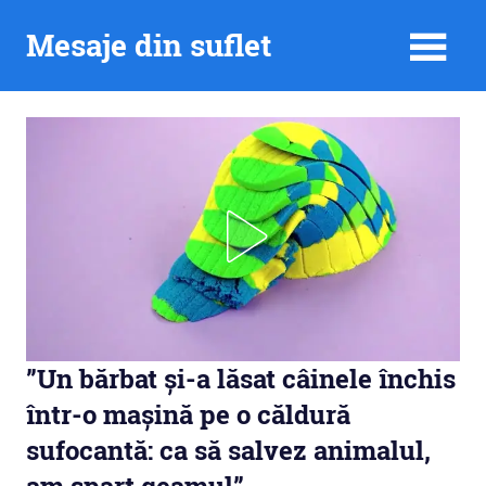
Skip
Mesaje din suflet
to
content
”Un bărbat și-a lăsat câinele închis
într-o mașină pe o căldură
sufocantă: ca să salvez animalul,