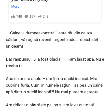
— Câinelui dumneavoastră îi este rău din cauza
căldurii, vă rog să reveniți urgent, măcar deschideți
un geam!
Dar răspunsul lui a fost glacial: — I-am lăsat apă. Nu e
treaba ta.
Apa chiar era acolo – dar într-o sticlă închisă. M-a
cuprins furia. Cum, în numele rațiunii, să bea un câine
apă dintr-o sticlă închisă?! Nu mai puteam aștepta.
Am ridicat o piatră de pe jos și am lovit cu toată