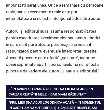
îmbunătăți narațiunea. Orice asemănare cu persoane
reale, sau cu evenimente reale este pur
întâmplătoare și nu este intenționată de către autor.
Autorul și editorul nu își asumă responsabilitatea
pentru exactitatea evenimentelor sau pentru modul
în care sunt portretizate personajele și nu sunt
răspunzători pentru eventuale interpretări greșite.
Această poveste este oferită „ca atare”, iar orice
opinii exprimate aparțin personajelor și nu reflectă
punctele de vedere ale autorului sau ale editorului.”
Navigare
PREVIOUS
”ÎN AVION, O TÂNĂRĂ A CERUT SĂ FIU DATĂ JOS DIN
POST:
CAUZA GREUTĂȚII MELE – DAR M-AM RĂZBUNAT”
în
NEXT
”FIUL MEU ȘI-A ADUS LOGODNICA ACASĂ – ÎN MOMENTUL
articole
POST:
ÎN CARE I-AM VĂZUT CHIPUL ȘI I-AM AUZIT NUMELE, AM