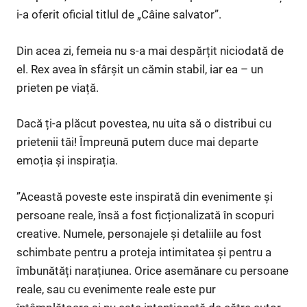
i-a oferit oficial titlul de „Câine salvator”.
Din acea zi, femeia nu s-a mai despărțit niciodată de
el. Rex avea în sfârșit un cămin stabil, iar ea – un
prieten pe viață.
Dacă ți-a plăcut povestea, nu uita să o distribui cu
prietenii tăi! Împreună putem duce mai departe
emoția și inspirația.
”Această poveste este inspirată din evenimente și
persoane reale, însă a fost ficționalizată în scopuri
creative. Numele, personajele și detaliile au fost
schimbate pentru a proteja intimitatea și pentru a
îmbunătăți narațiunea. Orice asemănare cu persoane
reale, sau cu evenimente reale este pur