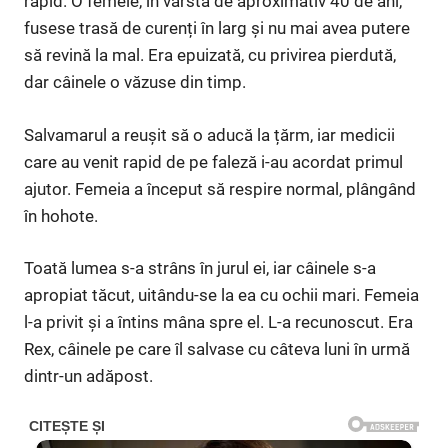
rapid. O femeie, în vârstă de aproximativ 40 de ani,
fusese trasă de curenți în larg și nu mai avea putere
să revină la mal. Era epuizată, cu privirea pierdută,
dar câinele o văzuse din timp.
Salvamarul a reușit să o aducă la țărm, iar medicii
care au venit rapid de pe faleză i-au acordat primul
ajutor. Femeia a început să respire normal, plângând
în hohote.
Toată lumea s-a strâns în jurul ei, iar câinele s-a
apropiat tăcut, uitându-se la ea cu ochii mari. Femeia
l-a privit și a întins mâna spre el. L-a recunoscut. Era
Rex, câinele pe care îl salvase cu câteva luni în urmă
dintr-un adăpost.