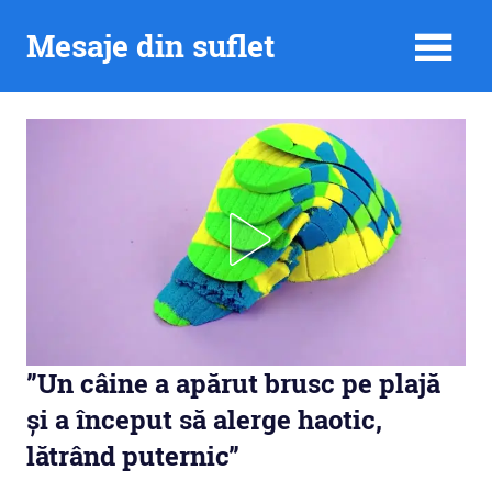
Skip
Mesaje din suflet
to
content
”Un câine a apărut brusc pe plajă
și a început să alerge haotic,
lătrând puternic”