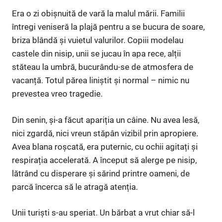
Era o zi obișnuită de vară la malul mării. Familii
întregi veniseră la plajă pentru a se bucura de soare,
briza blândă și vuietul valurilor. Copiii modelau
castele din nisip, unii se jucau în apa rece, alții
stăteau la umbră, bucurându-se de atmosfera de
vacanță. Totul părea liniștit și normal – nimic nu
prevestea vreo tragedie.
Din senin, și-a făcut apariția un câine. Nu avea lesă,
nici zgardă, nici vreun stăpân vizibil prin apropiere.
Avea blana roșcată, era puternic, cu ochii agitați și
respirația accelerată. A început să alerge pe nisip,
lătrând cu disperare și sărind printre oameni, de
parcă încerca să le atragă atenția.
Unii turiști s-au speriat. Un bărbat a vrut chiar să-l