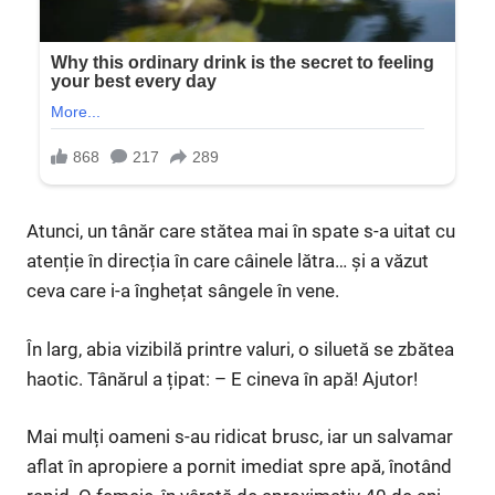
Atunci, un tânăr care stătea mai în spate s-a uitat cu
atenție în direcția în care câinele lătra… și a văzut
ceva care i-a înghețat sângele în vene.
În larg, abia vizibilă printre valuri, o siluetă se zbătea
haotic. Tânărul a țipat: – E cineva în apă! Ajutor!
Mai mulți oameni s-au ridicat brusc, iar un salvamar
aflat în apropiere a pornit imediat spre apă, înotând