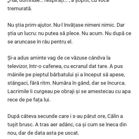
„Hai, domnule… respirați…”, a șoptit, cu voce
tremurată.
Nu știa prim-ajutor. Nu-l învățase nimeni nimic. Dar
știa un lucru: nu putea să plece. Nu acum. Nu după ce
se aruncase în râu pentru el.
Și-a adus aminte vag de ce văzuse cândva la
televizor, într-o cafenea, cu ecranul dat tare. A pus
mâinile pe pieptul bărbatului și a început să apese,
stângaci, fără ritm. Număra în gând, dar se încurca.
Lacrimile îi curgeau pe obraji și se amestecau cu apa
rece de pe fața lui.
După câteva secunde care i s-au părut ore, Călin a
tușit brusc. A tras aer adânc, ca și cum se îneca din
nou, dar de data asta pe uscat.