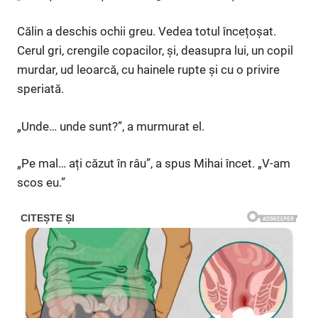
Călin a deschis ochii greu. Vedea totul încețoșat.
Cerul gri, crengile copacilor, și, deasupra lui, un copil
murdar, ud leoarcă, cu hainele rupte și cu o privire
speriată.
„Unde… unde sunt?”, a murmurat el.
„Pe mal… ați căzut în râu”, a spus Mihai încet. „V-am
scos eu.”