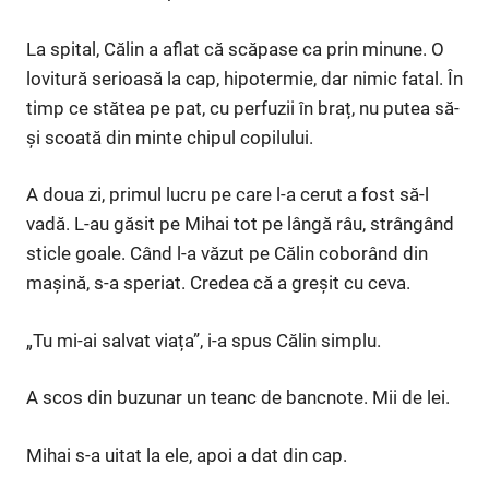
La spital, Călin a aflat că scăpase ca prin minune. O
lovitură serioasă la cap, hipotermie, dar nimic fatal. În
timp ce stătea pe pat, cu perfuzii în braț, nu putea să-
și scoată din minte chipul copilului.
A doua zi, primul lucru pe care l-a cerut a fost să-l
vadă. L-au găsit pe Mihai tot pe lângă râu, strângând
sticle goale. Când l-a văzut pe Călin coborând din
mașină, s-a speriat. Credea că a greșit cu ceva.
„Tu mi-ai salvat viața”, i-a spus Călin simplu.
A scos din buzunar un teanc de bancnote. Mii de lei.
Mihai s-a uitat la ele, apoi a dat din cap.