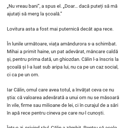
„Nu vreau bani”, a spus el. „Doar… dacă puteți să mă
ajutați să merg la școală.”
Lovitura asta a fost mai puternică decât apa rece.
În lunile următoare, viața amândurora s-a schimbat.
Mihai a primit haine, un pat adevărat, mâncare caldă
și, pentru prima dată, un ghiozdan. Călin l-a înscris la
școală și l-a luat sub aripa lui, nu ca pe un caz social,
ci ca pe un om.
Iar Călin, omul care avea totul, a învățat ceva ce nu
știa: că valoarea adevărată a unui om nu se măsoară
în vile, firme sau milioane de lei, ci în curajul de a sări
în apă rece pentru cineva pe care nu-l cunoști.
Într-o zi, privind râul, Călin a zâmbit. Pentru că acolo,