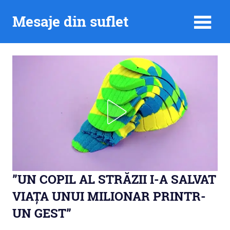
Skip
Mesaje din suflet
to
content
”UN COPIL AL STRĂZII I-A SALVAT
VIAȚA UNUI MILIONAR PRINTR-
UN GEST”