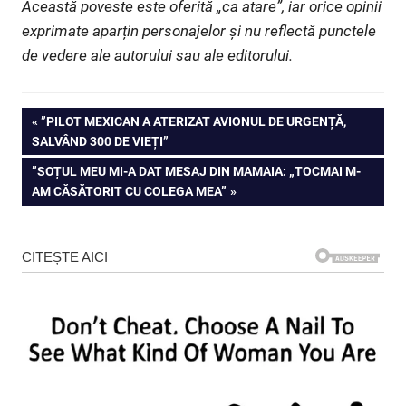
Această poveste este oferită „ca atare”, iar orice opinii
exprimate aparțin personajelor și nu reflectă punctele
de vedere ale autorului sau ale editorului.
Navigare
PREVIOUS
”PILOT MEXICAN A ATERIZAT AVIONUL DE URGENȚĂ,
POST:
SALVÂND 300 DE VIEȚI”
în
NEXT
”SOȚUL MEU MI-A DAT MESAJ DIN MAMAIA: „TOCMAI M-
articole
POST:
AM CĂSĂTORIT CU COLEGA MEA”