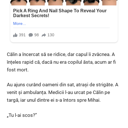
Călin a încercat să se ridice, dar capul îi zvâcnea. A
înțeles rapid că, dacă nu era copilul ăsta, acum ar fi
fost mort.
Au ajuns curând oameni din sat, atrași de strigăte. A
venit și ambulanța. Medicii l-au urcat pe Călin pe
targă, iar unul dintre ei s-a întors spre Mihai.
„Tu l-ai scos?”