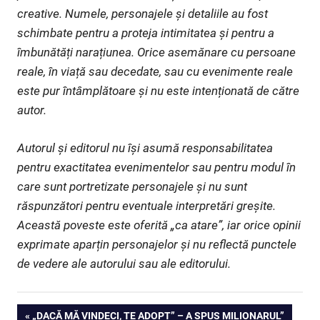
creative. Numele, personajele și detaliile au fost
schimbate pentru a proteja intimitatea și pentru a
îmbunătăți narațiunea. Orice asemănare cu persoane
reale, în viață sau decedate, sau cu evenimente reale
este pur întâmplătoare și nu este intenționată de către
autor.
Autorul și editorul nu își asumă responsabilitatea
pentru exactitatea evenimentelor sau pentru modul în
care sunt portretizate personajele și nu sunt
răspunzători pentru eventuale interpretări greșite.
Această poveste este oferită „ca atare”, iar orice opinii
exprimate aparțin personajelor și nu reflectă punctele
de vedere ale autorului sau ale editorului.
Navigare
PREVIOUS
„DACĂ MĂ VINDECI, TE ADOPT” – A SPUS MILIONARUL”