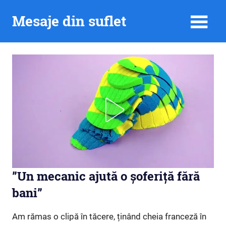
Skip
Mesaje din suflet
to
content
”Un mecanic ajută o șoferiță fără
bani”
Am rămas o clipă în tăcere, ținând cheia franceză în