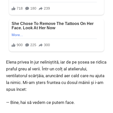
Elena privea în jur neliniștită, iar de pe șosea se ridica
praful greu al verii. Într-un colț al atelierului,
ventilatorul scârțâia, aruncând aer cald care nu ajuta
la nimic. Mi-am șters fruntea cu dosul mâinii și i-am
spus încet:
— Bine, hai să vedem ce putem face.