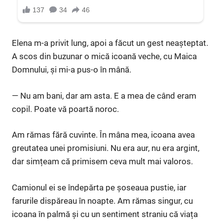
Elena m-a privit lung, apoi a făcut un gest neașteptat.
A scos din buzunar o mică icoană veche, cu Maica
Domnului, și mi-a pus-o în mână.
— Nu am bani, dar am asta. E a mea de când eram
copil. Poate vă poartă noroc.
Am rămas fără cuvinte. În mâna mea, icoana avea
greutatea unei promisiuni. Nu era aur, nu era argint,
dar simțeam că primisem ceva mult mai valoros.
Camionul ei se îndepărta pe șoseaua pustie, iar
farurile dispăreau în noapte. Am rămas singur, cu
icoana în palmă și cu un sentiment straniu că viața