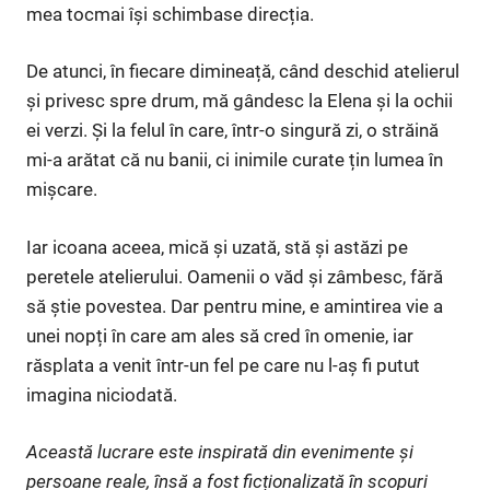
mea tocmai își schimbase direcția.
De atunci, în fiecare dimineață, când deschid atelierul
și privesc spre drum, mă gândesc la Elena și la ochii
ei verzi. Și la felul în care, într-o singură zi, o străină
mi-a arătat că nu banii, ci inimile curate țin lumea în
mișcare.
Iar icoana aceea, mică și uzată, stă și astăzi pe
peretele atelierului. Oamenii o văd și zâmbesc, fără
să știe povestea. Dar pentru mine, e amintirea vie a
unei nopți în care am ales să cred în omenie, iar
răsplata a venit într-un fel pe care nu l-aș fi putut
imagina niciodată.
Această lucrare este inspirată din evenimente și
persoane reale, însă a fost ficționalizată în scopuri