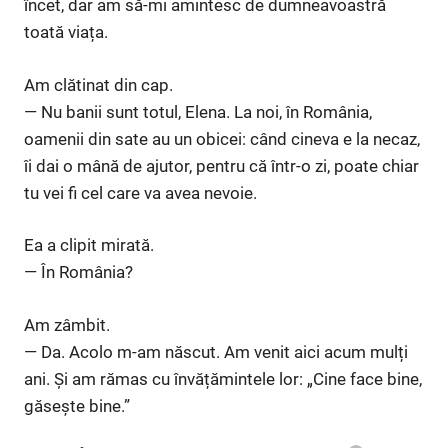
încet, dar am să-mi amintesc de dumneavoastră
toată viața.
Am clătinat din cap.
— Nu banii sunt totul, Elena. La noi, în România,
oamenii din sate au un obicei: când cineva e la necaz,
îi dai o mână de ajutor, pentru că într-o zi, poate chiar
tu vei fi cel care va avea nevoie.
Ea a clipit mirată.
— În România?
Am zâmbit.
— Da. Acolo m-am născut. Am venit aici acum mulți
ani. Și am rămas cu învățămintele lor: „Cine face bine,
găsește bine.”