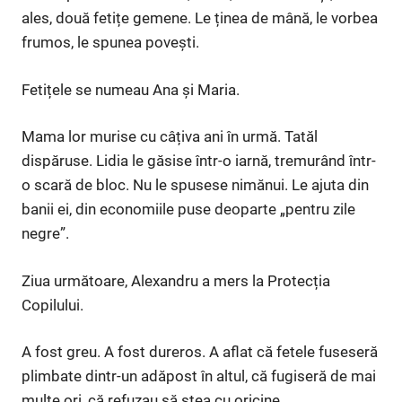
ales, două fetițe gemene. Le ținea de mână, le vorbea
frumos, le spunea povești.
Fetițele se numeau Ana și Maria.
Mama lor murise cu câțiva ani în urmă. Tatăl
dispăruse. Lidia le găsise într-o iarnă, tremurând într-
o scară de bloc. Nu le spusese nimănui. Le ajuta din
banii ei, din economiile puse deoparte „pentru zile
negre”.
Ziua următoare, Alexandru a mers la Protecția
Copilului.
A fost greu. A fost dureros. A aflat că fetele fuseseră
plimbate dintr-un adăpost în altul, că fugiseră de mai
multe ori, că refuzau să stea cu oricine.