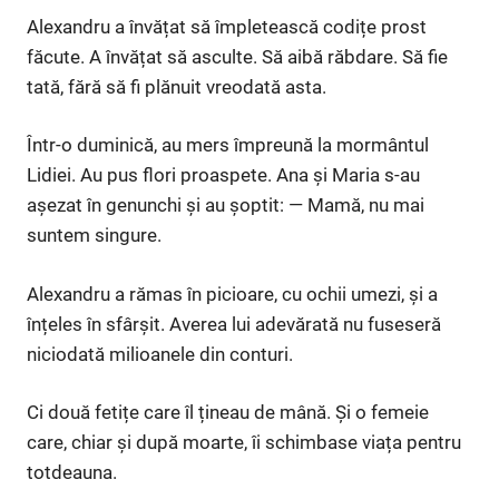
Alexandru a învățat să împletească codițe prost
făcute. A învățat să asculte. Să aibă răbdare. Să fie
tată, fără să fi plănuit vreodată asta.
Într-o duminică, au mers împreună la mormântul
Lidiei. Au pus flori proaspete. Ana și Maria s-au
așezat în genunchi și au șoptit: — Mamă, nu mai
suntem singure.
Alexandru a rămas în picioare, cu ochii umezi, și a
înțeles în sfârșit. Averea lui adevărată nu fuseseră
niciodată milioanele din conturi.
Ci două fetițe care îl țineau de mână. Și o femeie
care, chiar și după moarte, îi schimbase viața pentru
totdeauna.