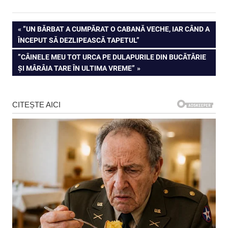
Navigare
PREVIOUS
”UN BĂRBAT A CUMPĂRAT O CABANĂ VECHE, IAR CÂND A
POST:
ÎNCEPUT SĂ DEZLIPEASCĂ TAPETUL”
în
NEXT
”CÂINELE MEU TOT URCA PE DULAPURILE DIN BUCĂTĂRIE
articole
POST:
ȘI MÂRÂIA TARE ÎN ULTIMA VREME”