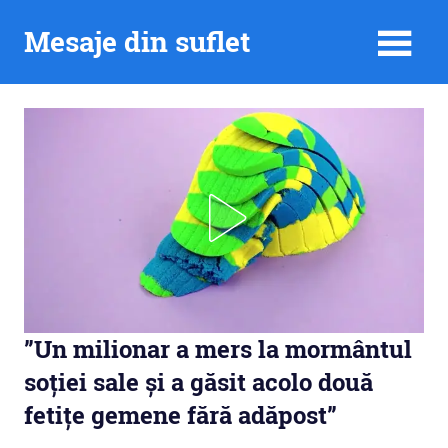
Skip
Mesaje din suflet
to
content
”Un milionar a mers la mormântul
soției sale și a găsit acolo două
fetițe gemene fără adăpost”