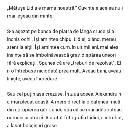
„Mătușa Lidia e mama noastră.” Cuvintele acelea nu-i
mai ieșeau din minte.
S-a așezat pe banca de piatră de lângă cruce și a
închis ochii. Își amintea chipul Lidiei, blând, mereu
atent la alții. Își amintea cum, în ultimii ani, mai ales
înainte să se îmbolnăvească grav, dispărea uneori
fără explicații. Spunea că are „treburi de rezolvat”. El
n-o întrebase niciodată prea mult. Aveau bani, aveau
liniște, aveau încredere.
Sau cel puțin așa crezuse. În ziua aceea, Alexandru n-
a mai plecat acasă. A mers direct la o cafenea mică
din apropierea gării, unde știa că se mai adăposteau
oameni ai străzii. A arătat fotografia Lidiei, a întrebat,
a lăsat bacșișuri grase.