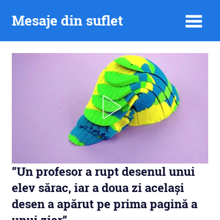
Skip
Mesaje din suflet
to
content
”Un profesor a rupt desenul unui
elev sărac, iar a doua zi același
desen a apărut pe prima pagină a