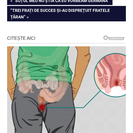
Navigare
PREVIOUS
”SOȚUL MEU NU ȘTIA CĂ EU VORBEAM GERMANĂ”
POST:
NEXT
”TREI FRAȚI DE SUCCES ȘI-AU DISPREȚUIT FRATELE
în
POST:
ȚĂRAN”
articole