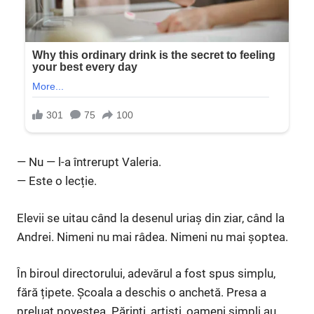
— Nu — l-a întrerupt Valeria.
— Este o lecție.
Elevii se uitau când la desenul uriaș din ziar, când la
Andrei. Nimeni nu mai râdea. Nimeni nu mai șoptea.
În biroul directorului, adevărul a fost spus simplu,
fără țipete. Școala a deschis o anchetă. Presa a
preluat povestea. Părinți, artiști, oameni simpli au