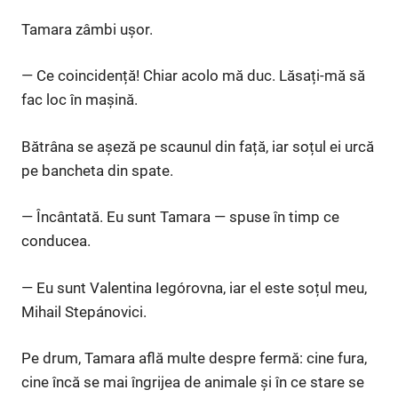
Tamara zâmbi ușor.
— Ce coincidență! Chiar acolo mă duc. Lăsați-mă să
fac loc în mașină.
Bătrâna se așeză pe scaunul din față, iar soțul ei urcă
pe bancheta din spate.
— Încântată. Eu sunt Tamara — spuse în timp ce
conducea.
— Eu sunt Valentina Iegórovna, iar el este soțul meu,
Mihail Stepánovici.
Pe drum, Tamara află multe despre fermă: cine fura,
cine încă se mai îngrijea de animale și în ce stare se