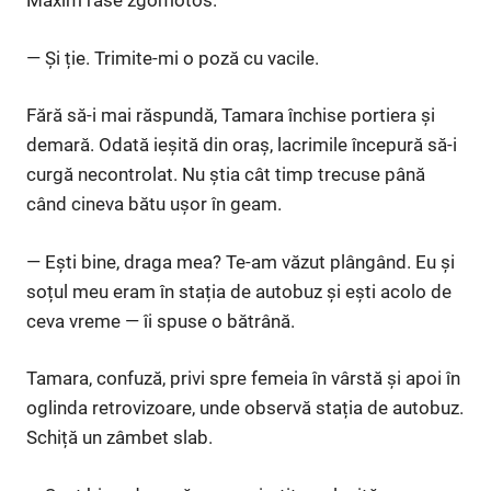
Maxim râse zgomotos.
— Și ție. Trimite-mi o poză cu vacile.
Fără să-i mai răspundă, Tamara închise portiera și
demară. Odată ieșită din oraș, lacrimile începură să-i
curgă necontrolat. Nu știa cât timp trecuse până
când cineva bătu ușor în geam.
— Ești bine, draga mea? Te-am văzut plângând. Eu și
soțul meu eram în stația de autobuz și ești acolo de
ceva vreme — îi spuse o bătrână.
Tamara, confuză, privi spre femeia în vârstă și apoi în
oglinda retrovizoare, unde observă stația de autobuz.
Schiță un zâmbet slab.