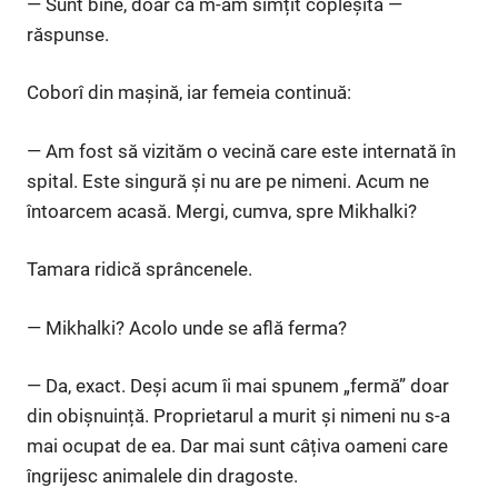
— Sunt bine, doar că m-am simțit copleșită —
răspunse.
Coborî din mașină, iar femeia continuă:
— Am fost să vizităm o vecină care este internată în
spital. Este singură și nu are pe nimeni. Acum ne
întoarcem acasă. Mergi, cumva, spre Mikhalki?
Tamara ridică sprâncenele.
— Mikhalki? Acolo unde se află ferma?
— Da, exact. Deși acum îi mai spunem „fermă” doar
din obișnuință. Proprietarul a murit și nimeni nu s-a
mai ocupat de ea. Dar mai sunt câțiva oameni care
îngrijesc animalele din dragoste.