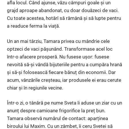
afla locul. Când ajunse, văzu câmpuri goale și un
grajd aproape abandonat, cu doar douăzeci de vaci.
Cu toate acestea, hotărî să rămână și să lupte pentru
a readuce ferma la viață.
Un an mai târziu, Tamara privea cu mândrie cele
optzeci de vaci pășunând. Transformase acel loc
într-o afacere prosperă. Nu fusese ușor: fusese
nevoită să-și vândă bijuteriile pentru a cumpăra hrană
și să-și folosească fiecare bănuț din economii. Dar
acum, vânzările creșteau, iar produsele ei erau cerute
chiar și în regiunile vecine.
Într-o zi, o tânără pe nume Sveta îi aduse un ziar cu un
anunț despre camioane frigorifice la preț bun.
Tamara observă numărul de contact: aparținea
biroului lui Maxim. Cu un zâmbet, îi ceru Svetei să