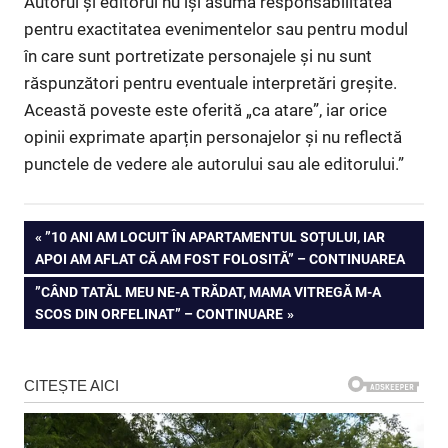
Autorul și editorul nu își asumă responsabilitatea
pentru exactitatea evenimentelor sau pentru modul
în care sunt portretizate personajele și nu sunt
răspunzători pentru eventuale interpretări greșite.
Această poveste este oferită „ca atare”, iar orice
opinii exprimate aparțin personajelor și nu reflectă
punctele de vedere ale autorului sau ale editorului.”
Navigare
PREVIOUS
”10 ANI AM LOCUIT ÎN APARTAMENTUL SOȚULUI, IAR
POST:
APOI AM AFLAT CĂ AM FOST FOLOSITĂ” – CONTINUAREA
în
NEXT
”CÂND TATĂL MEU NE-A TRĂDAT, MAMA VITREGĂ M-A
articole
POST:
SCOS DIN ORFELINAT” – CONTINUARE