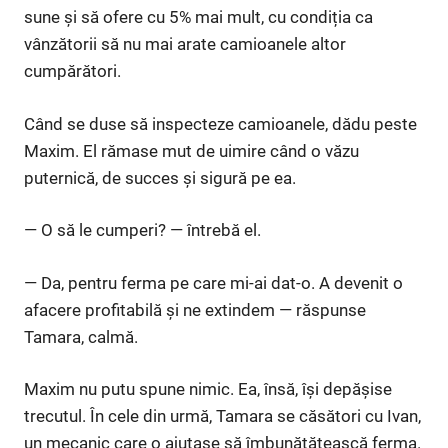
sune și să ofere cu 5% mai mult, cu condiția ca
vânzătorii să nu mai arate camioanele altor
cumpărători.
Când se duse să inspecteze camioanele, dădu peste
Maxim. El rămase mut de uimire când o văzu
puternică, de succes și sigură pe ea.
— O să le cumperi? — întrebă el.
— Da, pentru ferma pe care mi-ai dat-o. A devenit o
afacere profitabilă și ne extindem — răspunse
Tamara, calmă.
Maxim nu putu spune nimic. Ea, însă, își depășise
trecutul. În cele din urmă, Tamara se căsători cu Ivan,
un mecanic care o ajutase să îmbunătățească ferma.