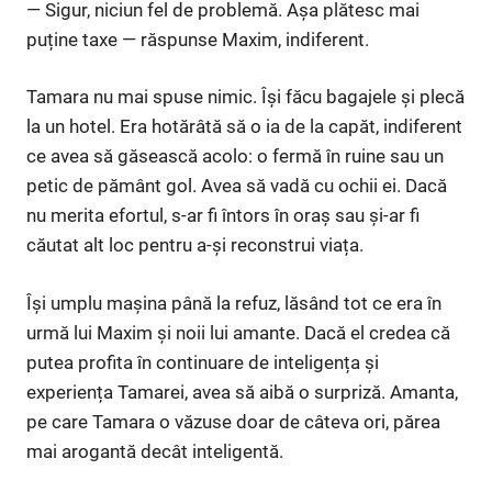
— Sigur, niciun fel de problemă. Așa plătesc mai
puține taxe — răspunse Maxim, indiferent.
Tamara nu mai spuse nimic. Își făcu bagajele și plecă
la un hotel. Era hotărâtă să o ia de la capăt, indiferent
ce avea să găsească acolo: o fermă în ruine sau un
petic de pământ gol. Avea să vadă cu ochii ei. Dacă
nu merita efortul, s-ar fi întors în oraș sau și-ar fi
căutat alt loc pentru a-și reconstrui viața.
Își umplu mașina până la refuz, lăsând tot ce era în
urmă lui Maxim și noii lui amante. Dacă el credea că
putea profita în continuare de inteligența și
experiența Tamarei, avea să aibă o surpriză. Amanta,
pe care Tamara o văzuse doar de câteva ori, părea
mai arogantă decât inteligentă.