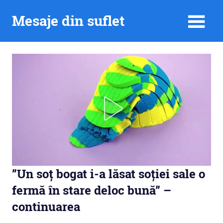
Skip
Mesaje din suflet
to
content
”Un soț bogat i-a lăsat soției sale o
fermă în stare deloc bună” –
continuarea