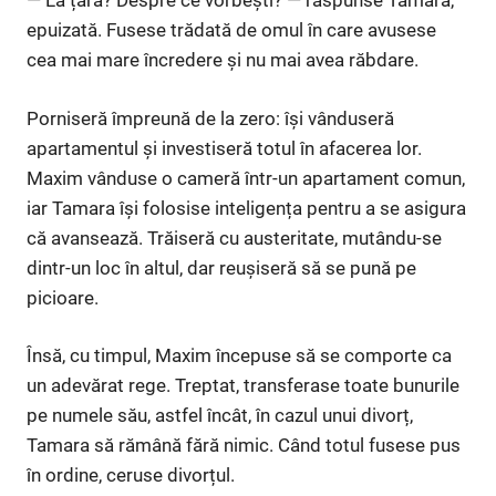
— La țară? Despre ce vorbești? — răspunse Tamara,
epuizată. Fusese trădată de omul în care avusese
cea mai mare încredere și nu mai avea răbdare.
Porniseră împreună de la zero: își vânduseră
apartamentul și investiseră totul în afacerea lor.
Maxim vânduse o cameră într-un apartament comun,
iar Tamara își folosise inteligența pentru a se asigura
că avansează. Trăiseră cu austeritate, mutându-se
dintr-un loc în altul, dar reușiseră să se pună pe
picioare.
Însă, cu timpul, Maxim începuse să se comporte ca
un adevărat rege. Treptat, transferase toate bunurile
pe numele său, astfel încât, în cazul unui divorț,
Tamara să rămână fără nimic. Când totul fusese pus
în ordine, ceruse divorțul.