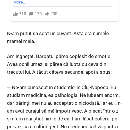
N-am putut să scot un cuvânt. Asta era numele
mamei mele.
Am înghețat. Bărbatul părea copleșit de emoție.
Avea ochii umezi și părea că luptă cu ceva din
trecutul lui. A tăcut câteva secunde, apoi a spus:
— Ne-am cunoscut în studenție, în Cluj-Napoca. Eu
studiam medicina, ea psihologia. Ne iubeam enorm,
dar părinții mei nu au acceptat-o niciodată. Iar eu… n-
am avut curajul să mă împotrivesc. A plecat într-o zi
și n-am mai știut nimic de ea. I-am lăsat colierul pe
pervaz, ca un ultim gest. Nu credeam că-l va păstra.