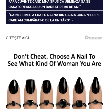
POST:
FĂRĂ CUVINTE CÂND MI-A SPUS CĂ URMEAZĂ SĂ SE
în
CĂSĂTOREASCĂ CU UN BĂRBAT DE 60 DE ANI”
articole
NEXT
”CÂINELE MEU A LUAT-O RAZNA DIN CAUZA CANAPELEI PE
POST:
CARE AM CUMPĂRAT-O DE LA UN TÂRG”