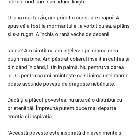
într-un mod care să-i aducă liniște.
O lună mai târziu, am primit o scrisoare înapoi. A
spus că a fost la mormântul ei, a vorbit cu ea, a plâns
și s-a rugat. A închis o rană veche de decenii.
Iar eu? Am simțit că am înțeles-o pe mama mea
puțin mai bine. Am păstrat colierul învelit în catifea și,
din când în când, îl țin în palmă. Nu pentru valoarea
lui. Ci pentru că îmi amintește că și inima unei mame
poate ascunde povești de dragoste nebănuite.
Dacă ți-a plăcut povestea, nu uita să o distribui cu
prietenii tăi! Împreună putem duce mai departe
emoția și inspirația.
”Această poveste este inspirată din evenimente și