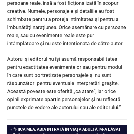
persoane reale, însă a fost ficționalizată în scopuri
creative. Numele, personajele și detaliile au fost
schimbate pentru a proteja intimitatea și pentru a
îmbunătăți narațiunea. Orice asemănare cu persoane
reale, sau cu evenimente reale este pur
întâmplătoare și nu este intenționată de către autor.
Autorul și editorul nu își asumă responsabilitatea
pentru exactitatea evenimentelor sau pentru modul
în care sunt portretizate personajele și nu sunt
răspunzători pentru eventuale interpretări greșite.
Această poveste este oferită „ca atare”, iar orice
opinii exprimate aparțin personajelor și nu reflectă
punctele de vedere ale autorului sau ale editorului.”
Navigare
PREVIOUS
”FIICA MEA, ABIA INTRATĂ ÎN VIAȚA ADULTĂ, M-A LĂSAT