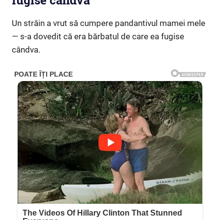
fugise cândva”
Un străin a vrut să cumpere pandantivul mamei mele
— s-a dovedit că era bărbatul de care ea fugise
cândva.