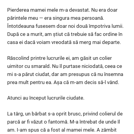
Pierderea mamei mele m-a devastat. Nu era doar
părintele meu — era singura mea persoană.
Întotdeauna fusesem doar noi două împotriva lumii.
După ce a murit, am știut că trebuie să fac ordine în
casa ei dacă voiam vreodată să merg mai departe.
Răscolind printre lucrurile ei, am găsit un colier
uimitor cu smarald. Nu îl purtase niciodată, ceea ce
mi s-a părut ciudat, dar am presupus că nu însemna
prea mult pentru ea. Așa că m-am decis să-l vând.
Atunci au început lucrurile ciudate.
La târg, un bărbat s-a oprit brusc, privind colierul de
parcă ar fi văzut o fantomă. M-a întrebat de unde îl
am. I-am spus că a fost al mamei mele. A zâmbit