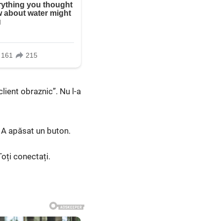
lient obraznic”. Nu l-a
. A apăsat un buton.
Toți conectați.