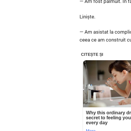
— Am fost pălmuit. În f
Liniște.
— Am asistat la complici
ceea ce am construit cu