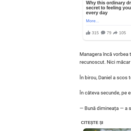
Managera încă vorbea ta
recunoscut. Nici măcar 
În birou, Daniel a scos
În câteva secunde, pe ec
— Bună dimineața — a sp