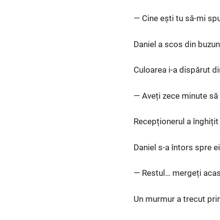
— Cine ești tu să-mi sp
Daniel a scos din buzuna
Culoarea i-a dispărut di
— Aveți zece minute să 
Recepționerul a înghițit
Daniel s-a întors spre ei
— Restul… mergeți acasă. 
Un murmur a trecut prin 