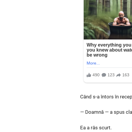
Când s-a întors în rece
— Doamnă — a spus clar 
Ea a râs scurt.