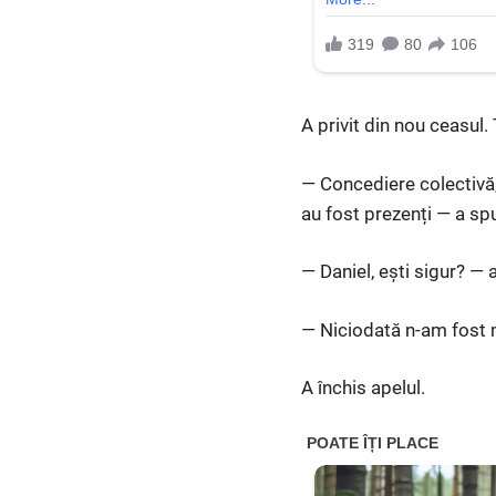
A privit din nou ceasul.
— Concediere colectivă,
au fost prezenți — a spu
— Daniel, ești sigur? — a
— Niciodată n-am fost m
A închis apelul.