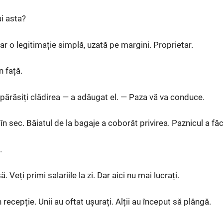
ui asta?
r o legitimație simplă, uzată pe margini. Proprietar.
n față.
părăsiți clădirea — a adăugat el. — Paza vă va conduce.
 în sec. Băiatul de la bagaje a coborât privirea. Paznicul a fă
.
Veți primi salariile la zi. Dar aici nu mai lucrați.
recepție. Unii au oftat ușurați. Alții au început să plângă.