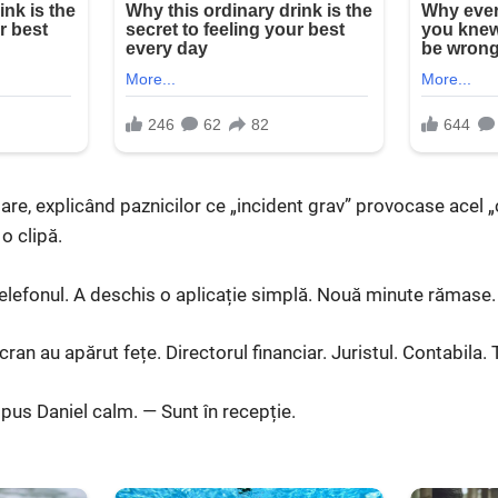
re, explicând paznicilor ce „incident grav” provocase acel „c
o clipă.
 telefonul. A deschis o aplicație simplă. Nouă minute rămase
ran au apărut fețe. Directorul financiar. Juristul. Contabila. 
us Daniel calm. — Sunt în recepție.