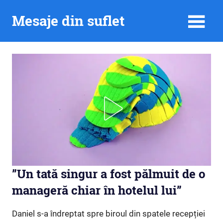
Skip
Mesaje din suflet
to
content
”Un tată singur a fost pălmuit de o
manageră chiar în hotelul lui”
Daniel s-a îndreptat spre biroul din spatele recepției