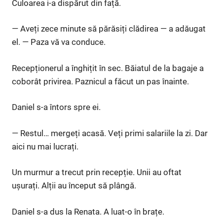
Culoarea i-a dispărut din față.
— Aveți zece minute să părăsiți clădirea — a adăugat
el. — Paza vă va conduce.
Recepționerul a înghițit în sec. Băiatul de la bagaje a
coborât privirea. Paznicul a făcut un pas înainte.
Daniel s-a întors spre ei.
— Restul… mergeți acasă. Veți primi salariile la zi. Dar
aici nu mai lucrați.
Un murmur a trecut prin recepție. Unii au oftat
ușurați. Alții au început să plângă.
Daniel s-a dus la Renata. A luat-o în brațe.