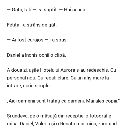
— Gata, tati — i-a șoptit. — Hai acasă.
Fetița l-a strâns de gât.
— Ai fost curajos — i-a spus.
Daniel a închis ochii o clipă.
A doua zi, ușile Hotelului Aurora s-au redeschis. Cu
personal nou. Cu reguli clare. Cu un afiș mare la
intrare, scris simplu:
„Aici oamenii sunt tratați ca oameni. Mai ales copiii.”
Și undeva, pe o măsuță din recepție, o fotografie
mică: Daniel, Valeria și o Renata mai mică, zâmbind.