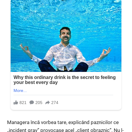
Managera încă vorbea tare, explicând paznicilor ce
„incident grav” provocase acel „client obraznic”. Nu l-