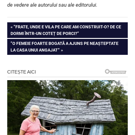
de vedere ale autorului sau ale editorului.
Navigare
PREVIOUS
”FRATE, UNDE E VILA PE CARE AM CONSTRUIT-O? DE CE
POST:
DORMI ÎNTR-UN COTEȚ DE PORCI?”
în
NEXT
”O FEMEIE FOARTE BOGATĂ A AJUNS PE NEAȘTEPTATE
articole
POST:
LA CASA UNUI ANGAJAT”