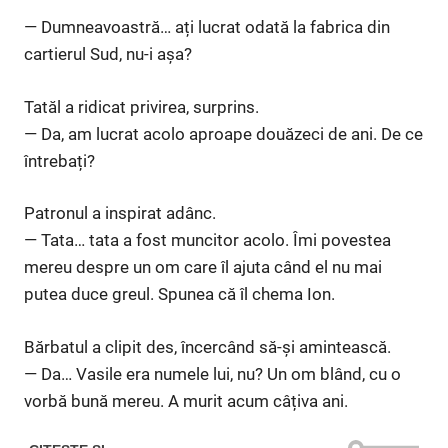
— Dumneavoastră… ați lucrat odată la fabrica din
cartierul Sud, nu-i așa?
Tatăl a ridicat privirea, surprins.
— Da, am lucrat acolo aproape douăzeci de ani. De ce
întrebați?
Patronul a inspirat adânc.
— Tata… tata a fost muncitor acolo. Îmi povestea
mereu despre un om care îl ajuta când el nu mai
putea duce greul. Spunea că îl chema Ion.
Bărbatul a clipit des, încercând să-și amintească.
— Da… Vasile era numele lui, nu? Un om blând, cu o
vorbă bună mereu. A murit acum câțiva ani.