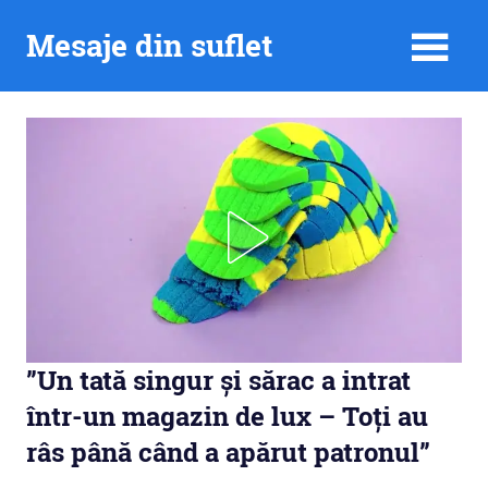
Skip
Mesaje din suflet
to
content
”Un tată singur și sărac a intrat
într-un magazin de lux – Toți au
râs până când a apărut patronul”