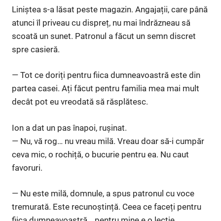
Liniștea s-a lăsat peste magazin. Angajații, care până
atunci îl priveau cu dispreț, nu mai îndrăzneau să
scoată un sunet. Patronul a făcut un semn discret
spre casieră.
— Tot ce doriți pentru fiica dumneavoastră este din
partea casei. Ați făcut pentru familia mea mai mult
decât pot eu vreodată să răsplătesc.
Ion a dat un pas înapoi, rușinat.
— Nu, vă rog… nu vreau milă. Vreau doar să-i cumpăr
ceva mic, o rochiță, o bucurie pentru ea. Nu caut
favoruri.
— Nu este milă, domnule, a spus patronul cu voce
tremurată. Este recunoștință. Ceea ce faceți pentru
fiica dumneavoastră… pentru mine e o lecție.