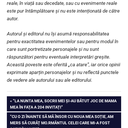
reale, în viață sau decedate, sau cu evenimente reale
este pur întâmplătoare și nu este intenționată de către
autor.
Autorul și editorul nu își asumă responsabilitatea
pentru exactitatea evenimentelor sau pentru modul în
care sunt portretizate personajele și nu sunt
răspunzători pentru eventuale interpretări greșite.
Această poveste este oferită „ca atare”, iar orice opinii
exprimate aparțin personajelor și nu reflectă punctele
de vedere ale autorului sau ale editorului.
Navigare
PREVIOUS
”LA NUNTA MEA, SOCRII MEI ȘI-AU BĂTUT JOC DE MAMA
POST:
MEA ÎN FAȚA A 204 INVITAȚI”
în
NEXT
”CU O ZI ÎNAINTE SĂ MĂ ÎNSOR CU NOUA MEA SOȚIE, AM
articole
POST:
MERS SĂ CURĂȚ MO.RMÂNTUL CELEI CARE MI-A FOST