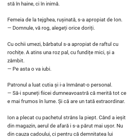
stă în haine, ci în inimă.
Femeia de la tejghea, rușinată, s-a apropiat de Ion.
— Domnule, vă rog, alegeți orice doriți.
Cu ochii umezi, bărbatul s-a apropiat de raftul cu
rochițe. A atins una roz pal, cu fundițe mici, și a
zâmbit.
— Pe asta o va iubi.
Patronul a luat cutia și i-a înmânat-o personal.
— Să-i spuneți fiicei dumneavoastră că merită tot ce
e mai frumos în lume. Și că are un tată extraordinar.
Ion a plecat cu pachetul strâns la piept. Când a ieșit
din magazin, aerul de afară i s-a părut mai ușor. Nu
din cauza cadoului, ci pentru că demnitatea lui