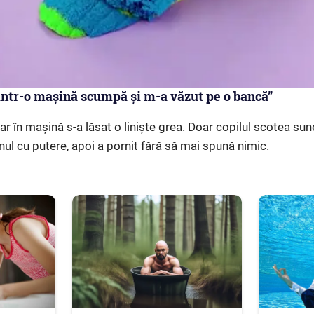
intr-o mașină scumpă și m-a văzut pe o bancă”
iar în mașină s-a lăsat o liniște grea. Doar copilul scotea sun
ul cu putere, apoi a pornit fără să mai spună nimic.