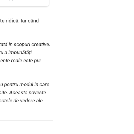
te ridică. Iar când
ată în scopuri creative.
ru a îmbunătăți
ente reale este pur
au pentru modul în care
eșite. Această poveste
unctele de vedere ale