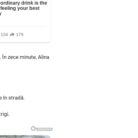
. În zece minute, Alina
 în stradă.
rigi.