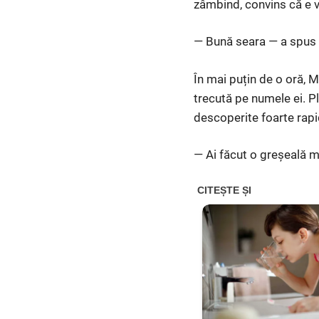
zâmbind, convins că e v
— Bună seara — a spus
În mai puțin de o oră, 
trecută pe numele ei. Plu
descoperite foarte rapi
— Ai făcut o greșeală m