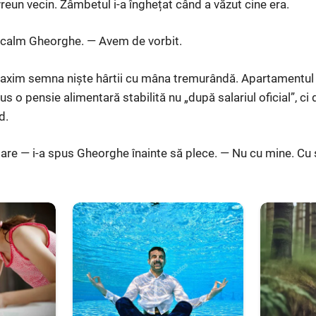
reun vecin. Zâmbetul i-a înghețat când a văzut cine era.
 calm Gheorghe. — Avem de vorbit.
Maxim semna niște hârtii cu mâna tremurândă. Apartamentul 
s o pensie alimentară stabilită nu „după salariul oficial”, ci 
d.
are — i-a spus Gheorghe înainte să plece. — Nu cu mine. Cu 