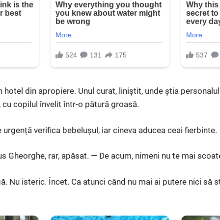
 hotel din apropiere. Unul curat, liniștit, unde știa personalul
 cu copilul învelit într-o pătură groasă.
urgență verifica bebelușul, iar cineva aducea ceai fierbinte.
pus Gheorghe, rar, apăsat. — De acum, nimeni nu te mai scoate
ă. Nu isteric. Încet. Ca atunci când nu mai ai putere nici să st