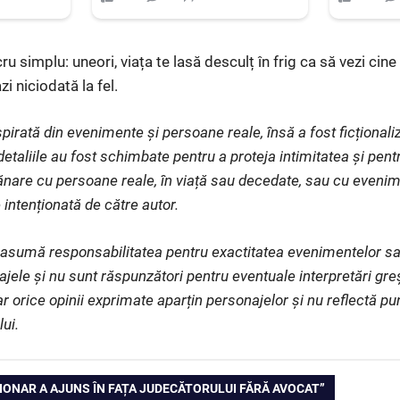
cru simplu: uneori, viața te lasă desculț în frig ca să vezi cine 
i niciodată la fel.
pirată din evenimente și persoane reale, însă a fost ficționaliz
etaliile au fost schimbate pentru a proteja intimitatea și pent
nare cu persoane reale, în viață sau decedate, sau cu evenim
 intenționată de către autor.
și asumă responsabilitatea pentru exactitatea evenimentelor s
ajele și nu sunt răspunzători pentru eventuale interpretări gr
iar orice opinii exprimate aparțin personajelor și nu reflectă p
lui.
IONAR A AJUNS ÎN FAȚA JUDECĂTORULUI FĂRĂ AVOCAT”