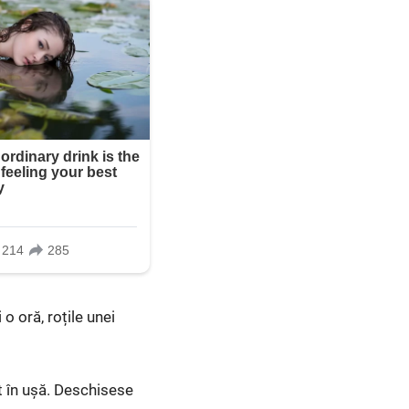
o oră, roțile unei
t în ușă. Deschisese