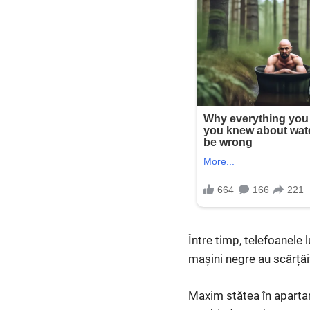
Între timp, telefoanele l
mașini negre au scârțâit
Maxim stătea în apartam