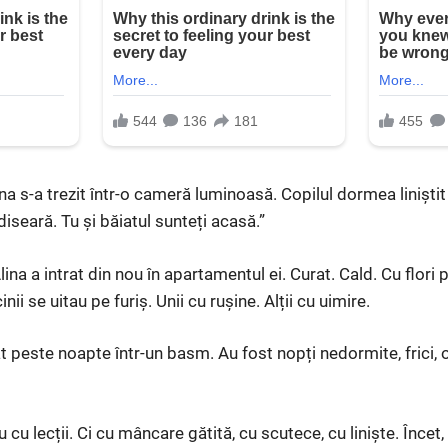
na s-a trezit într-o cameră luminoasă. Copilul dormea liniști
diseară. Tu și băiatul sunteți acasă.”
Alina a intrat din nou în apartamentul ei. Curat. Cald. Cu flori
ii se uitau pe furiș. Unii cu rușine. Alții cu uimire.
t peste noapte într-un basm. Au fost nopți nedormite, frici,
u lecții. Ci cu mâncare gătită, cu scutece, cu liniște. Încet,