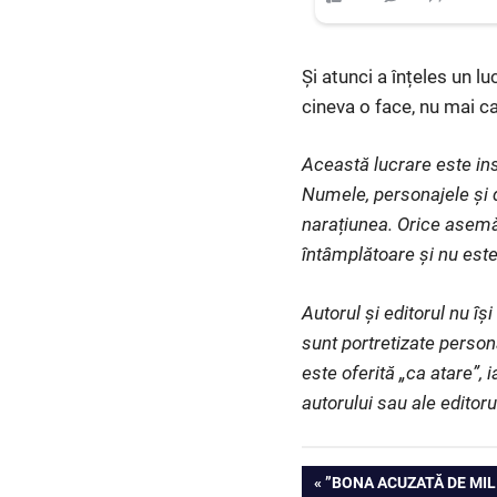
Și atunci a înțeles un lu
cineva o face, nu mai caz
Această lucrare este ins
Numele, personajele și d
narațiunea. Orice asemă
întâmplătoare și nu este
Autorul și editorul nu î
sunt portretizate person
este oferită „ca atare”, 
autorului sau ale editoru
Navigare
PREVIOUS
”BONA ACUZATĂ DE MIL