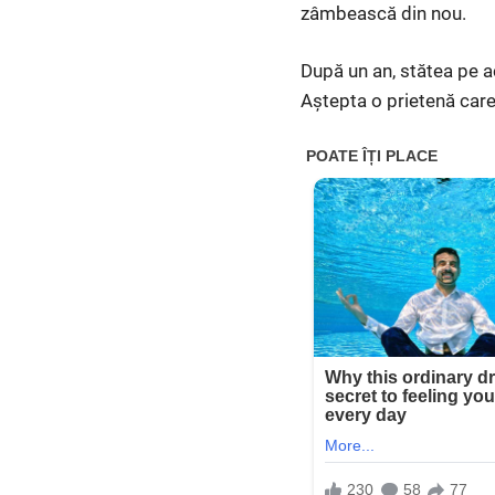
zâmbească din nou.
După un an, stătea pe ac
Aștepta o prietenă car