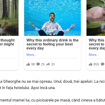
ui Gheorghe nu se mai opreau. Unul, două, trei apeluri. La nici 
 în fața hotelului. Apoi încă una.
entul mamei lui, cu picioarele pe masă, când cineva a bătu