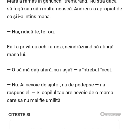
Mara a rămas în genunchi, tremurând. Nu știa dacă
să fugă sau să-i mulțumească. Andrei s-a apropiat de
ea și i-a întins mâna.
— Hai, ridică-te, te rog.
Ea l-a privit cu ochii umezi, neîndrăznind să atingă
mâna lui.
— O să mă dați afară, nu-i așa? — a întrebat încet.
— Nu. Ai nevoie de ajutor, nu de pedepse — i-a
răspuns el. — Și copilul tău are nevoie de o mamă
care să nu mai fie umilită.