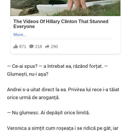
— Ce-ai spus? — a întrebat ea, râzând forțat. —
Glumești, nu-i așa?
Andrei s-a uitat direct la ea. Privirea lui rece i-a tăiat
orice urmă de aroganță.
— Nu glumesc. Ai depășit orice limită.
Veronica a simțit cum roșeața i se ridică pe gât, iar