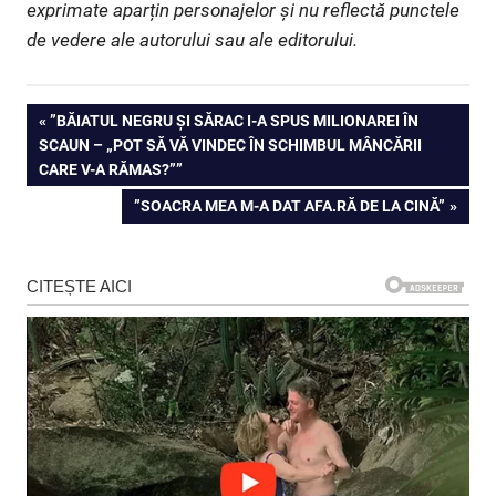
exprimate aparțin personajelor și nu reflectă punctele
de vedere ale autorului sau ale editorului.
Navigare
PREVIOUS
”BĂIATUL NEGRU ȘI SĂRAC I-A SPUS MILIONAREI ÎN
POST:
SCAUN – „POT SĂ VĂ VINDEC ÎN SCHIMBUL MÂNCĂRII
în
CARE V-A RĂMAS?””
articole
NEXT
”SOACRA MEA M-A DAT AFA.RĂ DE LA CINĂ”
POST: