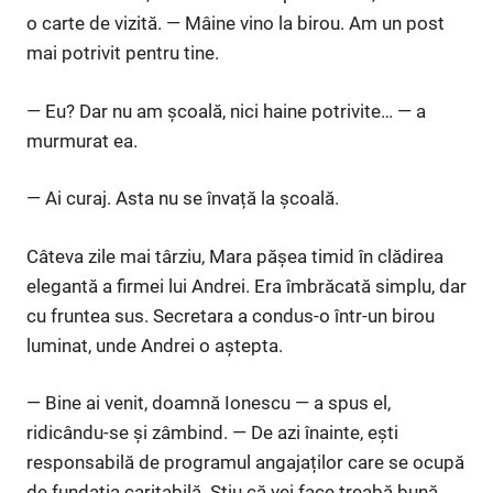
o carte de vizită. — Mâine vino la birou. Am un post
mai potrivit pentru tine.
— Eu? Dar nu am școală, nici haine potrivite… — a
murmurat ea.
— Ai curaj. Asta nu se învață la școală.
Câteva zile mai târziu, Mara pășea timid în clădirea
elegantă a firmei lui Andrei. Era îmbrăcată simplu, dar
cu fruntea sus. Secretara a condus-o într-un birou
luminat, unde Andrei o aștepta.
— Bine ai venit, doamnă Ionescu — a spus el,
ridicându-se și zâmbind. — De azi înainte, ești
responsabilă de programul angajaților care se ocupă
de fundația caritabilă. Știu că vei face treabă bună.