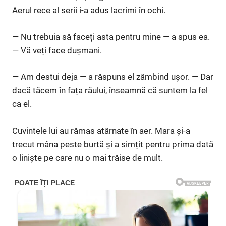
Aerul rece al serii i-a adus lacrimi în ochi.
— Nu trebuia să faceți asta pentru mine — a spus ea.
— Vă veți face dușmani.
— Am destui deja — a răspuns el zâmbind ușor. — Dar
dacă tăcem în fața răului, înseamnă că suntem la fel
ca el.
Cuvintele lui au rămas atârnate în aer. Mara și-a
trecut mâna peste burtă și a simțit pentru prima dată
o liniște pe care nu o mai trăise de mult.