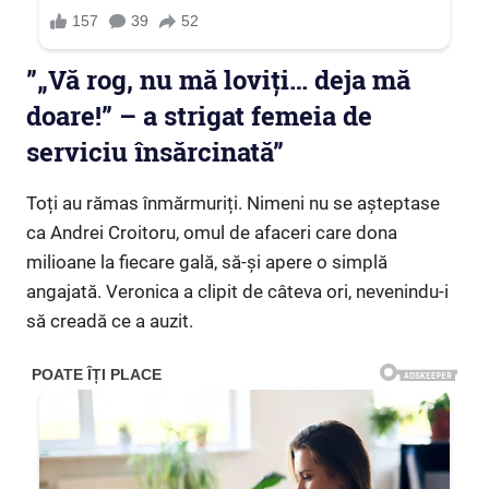
”„Vă rog, nu mă loviți… deja mă
doare!” – a strigat femeia de
serviciu însărcinată”
Toți au rămas înmărmuriți. Nimeni nu se așteptase
ca Andrei Croitoru, omul de afaceri care dona
milioane la fiecare gală, să-și apere o simplă
angajată. Veronica a clipit de câteva ori, nevenindu-i
să creadă ce a auzit.