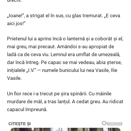
urechi.
„Ioane!”, a strigat el în sus, cu glas tremurat. „E ceva
aici jos!”
Prietenul lui a aprins încă o lanternă și a coborât și el,
mai greu, mai precaut. Amândoi s-au apropiat de
ladă ca de ceva viu. Lemnul era umflat de umezeală,
dar încă întreg. Pe capac se mai vedeau, abia șterse,
inițialele „I.V.” — numele bunicului lui nea Vasile, Ilie
Vasile.
Un fior rece i-a trecut pe șira spinării. Cu mâinile
murdare de mâl, a tras lanțul. A cedat greu. Au ridicat
capacul împreună.