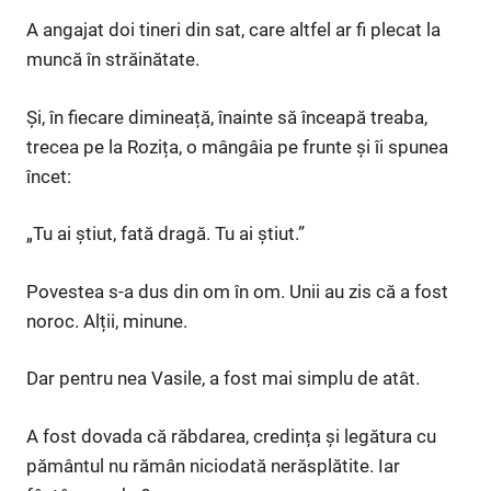
A angajat doi tineri din sat, care altfel ar fi plecat la
muncă în străinătate.
Și, în fiecare dimineață, înainte să înceapă treaba,
trecea pe la Rozița, o mângâia pe frunte și îi spunea
încet:
„Tu ai știut, fată dragă. Tu ai știut.”
Povestea s-a dus din om în om. Unii au zis că a fost
noroc. Alții, minune.
Dar pentru nea Vasile, a fost mai simplu de atât.
A fost dovada că răbdarea, credința și legătura cu
pământul nu rămân niciodată nerăsplătite. Iar