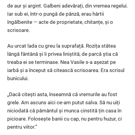
de aur și argint. Galbeni adevărați, din vremea regelui.
Iar sub ei, într-o pungă de pânză, erau hârtii
îngălbenite — acte de proprietate, chitanțe, și o
scrisoare.
Au urcat lada cu greu la suprafață. Rozița stătea
lângă fântână și îi privea liniștită, de parcă știa că
treaba ei se terminase. Nea Vasile s-a așezat pe
iarbă și a început să citească scrisoarea. Era scrisul
bunicului.
„Dacă citești asta, înseamnă că vremurile au fost
grele. Am ascuns aici ce-am putut salva. Să nu uiți
niciodată că pământul și munca cinstită țin casa în
picioare. Folosește banii cu cap, nu pentru huzur, ci
pentru viitor.”