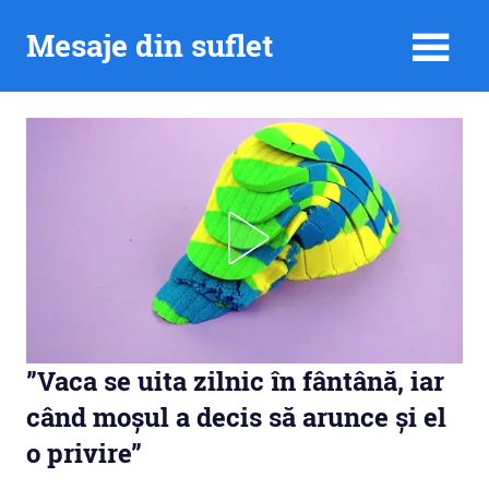
Skip
Mesaje din suflet
to
content
”Vaca se uita zilnic în fântână, iar
când moșul a decis să arunce și el
o privire”