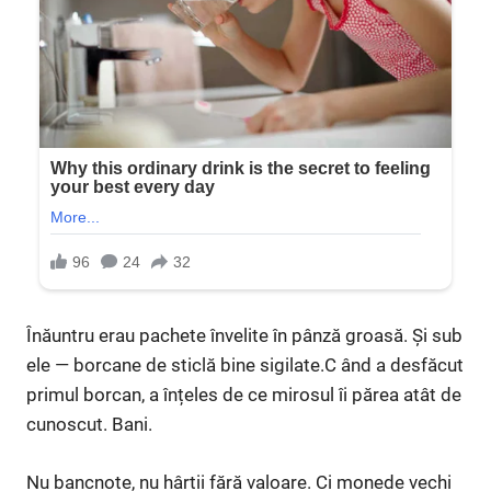
Înăuntru erau pachete învelite în pânză groasă. Și sub
ele — borcane de sticlă bine sigilate.C ând a desfăcut
primul borcan, a înțeles de ce mirosul îi părea atât de
cunoscut. Bani.
Nu bancnote, nu hârtii fără valoare. Ci monede vechi