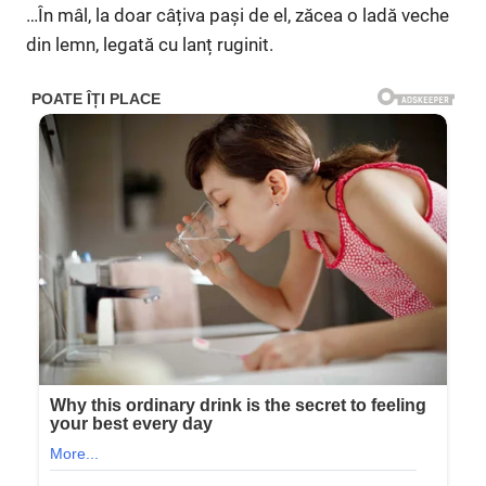
…În mâl, la doar câțiva pași de el, zăcea o ladă veche
din lemn, legată cu lanț ruginit.