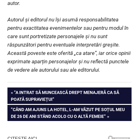
autor.
Autorul și editorul nu își asumă responsabilitatea
pentru exactitatea evenimentelor sau pentru modul în
care sunt portretizate personajele și nu sunt
răspunzători pentru eventuale interpretări greșite.
Această poveste este oferită „ca atare”, iar orice opinii
exprimate aparțin personajelor și nu reflectă punctele
de vedere ale autorului sau ale editorului.
Navigare
PREVIOUS
”A INTRAT SĂ MUNCEASCĂ DREPT MENAJERĂ CA SĂ
POST:
POATĂ SUPRAVIEȚUI”
în
NEXT
”CÂND AM AJUNS LA HOTEL, L-AM VĂZUT PE SOȚUL MEU
articole
POST:
DE 26 DE ANI STÂND ACOLO CU O ALTĂ FEMEIE”