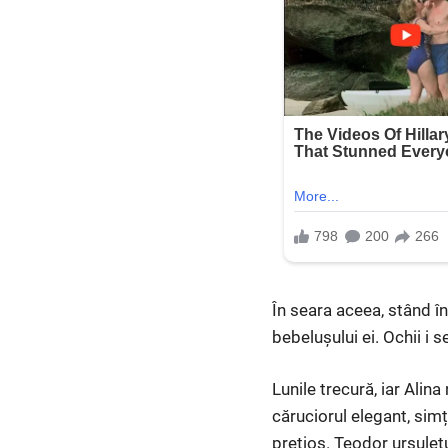
În seara aceea, stând în
bebelușului ei. Ochii i 
Lunile trecură, iar Alin
căruciorul elegant, sim
prețios. Teodor ursulețu