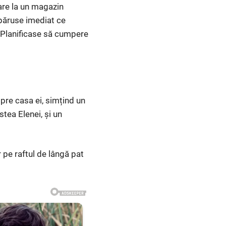
oare la un magazin
spăruse imediat ce
. Planificase să cumpere
 spre casa ei, simțind un
tea Elenei, și un
 pe raftul de lângă pat