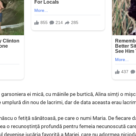
 garsoniera ei mică, cu mâinile pe burtică, Alina simți o mișc
se umplură din nou de lacrimi, dar de data aceasta erau lacrim
a născu o fetiță sănătoasă, pe care o numi Maria. De fiecare 
țea o recunoștință profundă pentru femeia necunoscută care
l devenise jucăria favorită a Mariei, care nu adormea nicioda