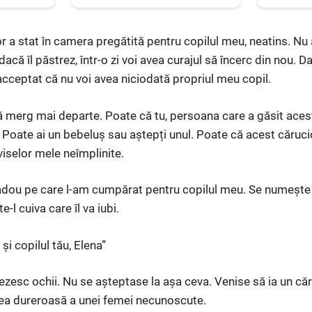
r a stat în camera pregătită pentru copilul meu, neatins. Nu 
acă îl păstrez, într-o zi voi avea curajul să încerc din nou. Dar
acceptat că nu voi avea niciodată propriul meu copil.
 merg mai departe. Poate că tu, persoana care a găsit acest
 Poate ai un bebeluș sau aștepți unul. Poate că acest căruc
 viselor mele neîmplinite.
cadou pe care l-am cumpărat pentru copilul meu. Se numește 
-l cuiva care îl va iubi.
și copilul tău, Elena”
ezesc ochii. Nu se așteptase la așa ceva. Venise să ia un căr
a dureroasă a unei femei necunoscute.