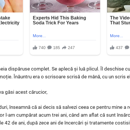
emeia dispăruse complet. Se aplecă și luă plicul. Îl deschise cu
oție. Înăuntru era o scrisoare scrisă de mână, cu un scris el
a găsi acest cărucior,
duri, înseamnă că ai decis să salvezi ceea ce pentru mine a r
ior l-am cumpărat acum trei ani, când am aflat că sunt însărc
e 42 de ani, după zece ani de încercări și tratamente costisi