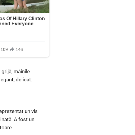
 grijă, mâinile
egant, delicat:
eprezentat un vis
inată. A fost un
toare.