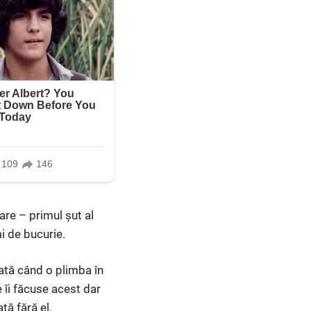
are – primul șut al
i de bucurie.
dată când o plimba în
 îi făcuse acest dar
tă fără el.