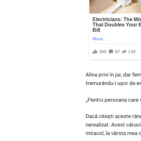
Alina privi în jur, dar f
tremurându-i ușor de em
„Pentru persoana care v
Dacă citești aceste rân
nerealizat. Acest căruc
miracol, la vârsta mea d