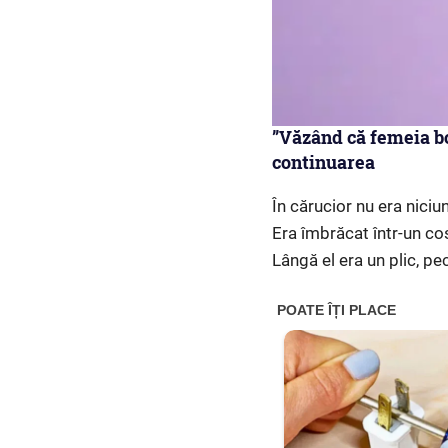
”Văzând că femeia bog
continuarea
În cărucior nu era niciun
Era îmbrăcat într-un co
Lângă el era un plic, pe