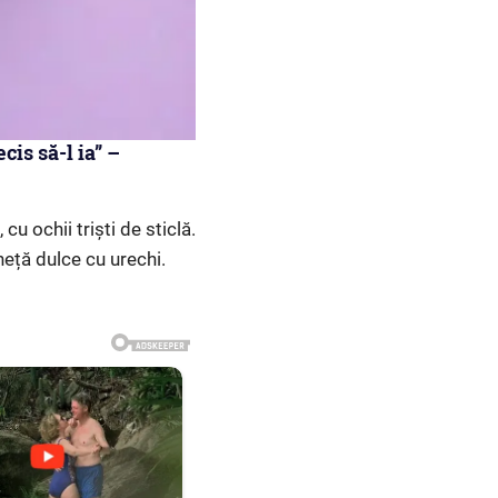
is să-l ia” –
cu ochii triști de sticlă.
neță dulce cu urechi.