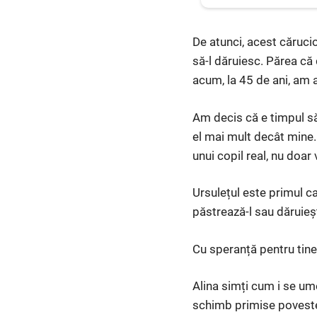
De atunci, acest cărucio
să-l dăruiesc. Părea că d
acum, la 45 de ani, am 
Am decis că e timpul să
el mai mult decât mine.
unui copil real, nu doar
Ursulețul este primul 
păstrează-l sau dăruiește
Cu speranță pentru tine 
Alina simți cum i se um
schimb primise poveste