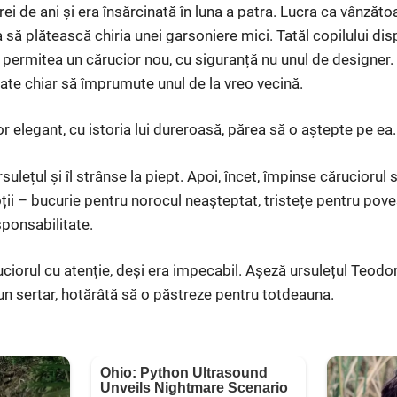
rei de ani și era însărcinată în luna a patra. Lucra ca vânzăt
 să plătească chiria unei garsoniere mici. Tatăl copilului di
i permitea un cărucior nou, cu siguranță nu unul de designer
ate chiar să împrumute unul de la vreo vecină.
 elegant, cu istoria lui dureroasă, părea să o aștepte pe ea.
sulețul și îl strânse la piept. Apoi, încet, împinse căruciorul
i – bucurie pentru norocul neașteptat, tristețe pentru poves
ponsabilitate.
ciorul cu atenție, deși era impecabil. Așeză ursulețul Teodor
-un sertar, hotărâtă să o păstreze pentru totdeauna.