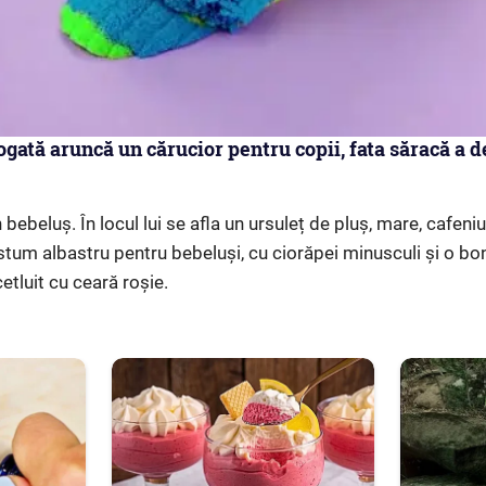
ată aruncă un cărucior pentru copii, fata săracă a dec
 bebeluș. În locul lui se afla un ursuleț de pluș, mare, cafeniu, 
stum albastru pentru bebeluși, cu ciorăpei minusculi și o bo
cetluit cu ceară roșie.