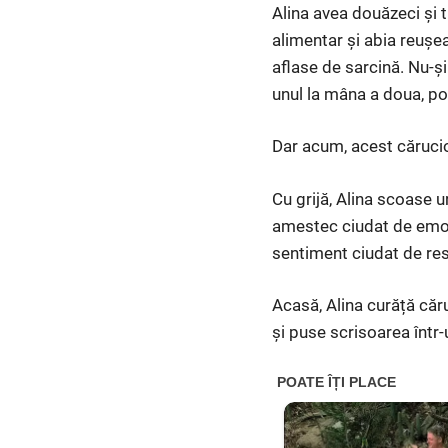
Alina avea douăzeci și t
alimentar și abia reușea
aflase de sarcină. Nu-ș
unul la mâna a doua, po
Dar acum, acest cărucior
Cu grijă, Alina scoase ur
amestec ciudat de emoți
sentiment ciudat de res
Acasă, Alina curăță căru
și puse scrisoarea într