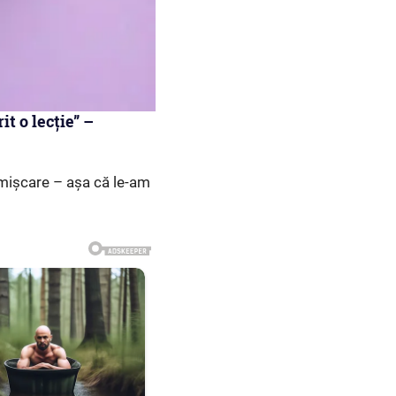
t o lecție” –
 mișcare – așa că le-am