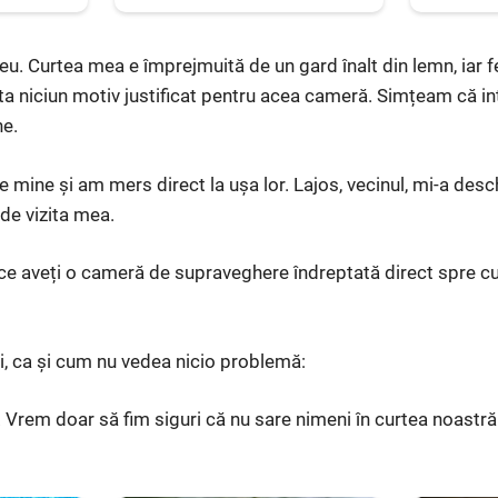
eu. Curtea mea e împrejmuită de un gard înalt din lemn, iar f
ta niciun motiv justificat pentru acea cameră. Simțeam că i
ne.
 mine și am mers direct la ușa lor. Lajos, vecinul, mi-a desch
 de vizita mea.
 ce aveți o cameră de supraveghere îndreptată direct spre 
ri, ca și cum nu vedea nicio problemă:
rem doar să fim siguri că nu sare nimeni în curtea noastră