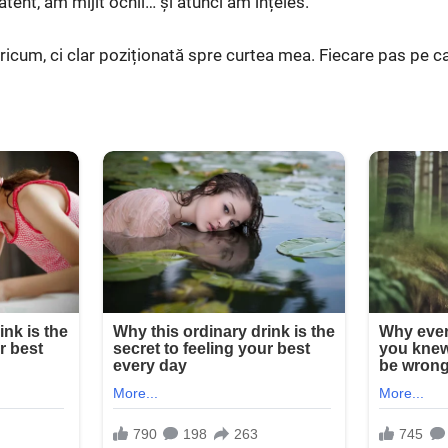
tent, am mijit ochii… și atunci am înțeles.
ricum, ci clar poziționată spre curtea mea. Fiecare pas pe c