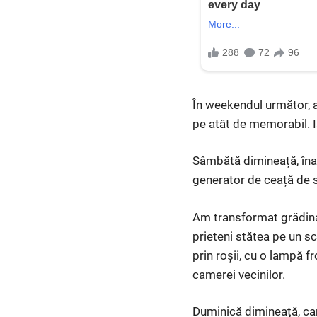
În weekendul următor, a
pe atât de memorabil. Ia
Sâmbătă dimineață, îna
generator de ceață de s
Am transformat grădina
prieteni stătea pe un s
prin roșii, cu o lampă fr
camerei vecinilor.
Duminică dimineață, ca