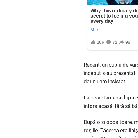
Recent, un cuplu de vârs
început s-au prezentat,
dar nu am insistat.
La o săptămână după ce
întors acasă, fără să 
După o zi obositoare, m
roșiile. Tăcerea era lin