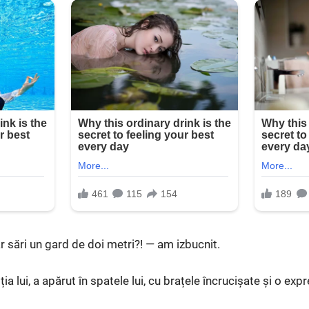
r sări un gard de doi metri?! — am izbucnit.
a lui, a apărut în spatele lui, cu brațele încrucișate și o expr