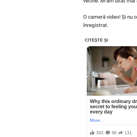
vecine. M-am uitat mai a
O cameră video! Și nu o
înregistrat.