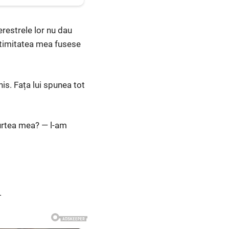
erestrele lor nu dau
ntimitatea mea fusese
is. Fața lui spunea tot
curtea mea? — l-am
.