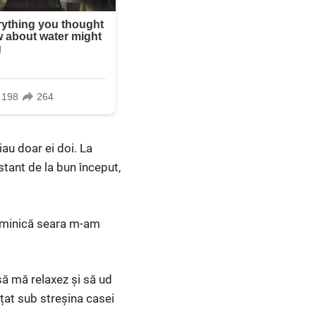
iau doar ei doi. La
stant de la bun început,
uminică seara m-am
să mă relaxez și să ud
ățat sub streșina casei