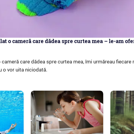
alat o cameră care dădea spre curtea mea – le-am oferi
 o cameră care dădea spre curtea mea, îmi urmăreau fiecare
u o vor uita niciodată.