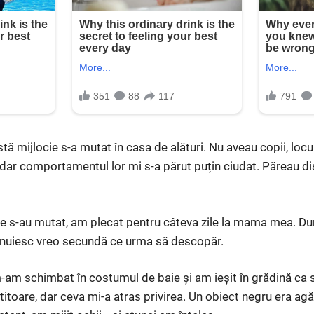
tă mijlocie s-a mutat în casa de alături. Nu aveau copii, locu
 dar comportamentul lor mi s-a părut puțin ciudat. Păreau di
 s-au mutat, am plecat pentru câteva zile la mama mea. D
bănuiesc vreo secundă ce urma să descopăr.
-am schimbat în costumul de baie și am ieșit în grădină ca 
iștitoare, dar ceva mi-a atras privirea. Un obiect negru era ag