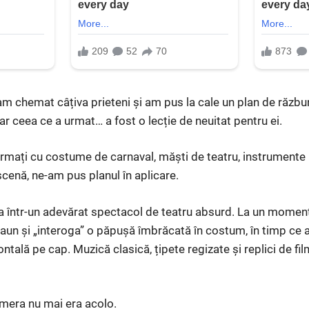
m chemat câțiva prieteni și am pus la cale un plan de răzbun
r ceea ce a urmat… a fost o lecție de neuitat pentru ei.
rmați cu costume de carnaval, măști de teatru, instrumente
cenă, ne-am pus planul în aplicare.
 într-un adevărat spectacol de teatru absurd. La un moment 
caun și „interoga” o păpușă îmbrăcată în costum, în timp ce a
ontală pe cap. Muzică clasică, țipete regizate și replici de fil
mera nu mai era acolo.