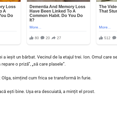
i a ieșit un bărbat. Vecinul de la etajul trei. Ion. Omul care s
ă repare o priză”, „să care plasele”.
t Olga, simțind cum frica se transformă în furie.
acă ești bine. Ușa era descuiată, a mințit el prost.