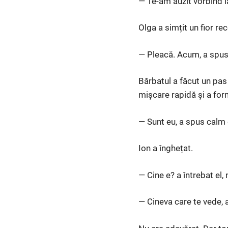
— Te-am auzit vorbind l
Olga a simțit un fior re
— Pleacă. Acum, a spus 
Bărbatul a făcut un pas
mișcare rapidă și a form
— Sunt eu, a spus calm 
Ion a înghețat.
— Cine e? a întrebat el, n
— Cineva care te vede, a