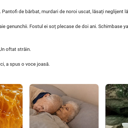
i. Pantofi de bărbat, murdari de noroi uscat, lăsați neglijent 
aie genunchii. Fostul ei soț plecase de doi ani. Schimbase ya
Un oftat străin.
ci, a spus o voce joasă.