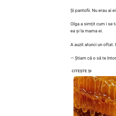
Și pantofii. Nu erau ai e
Olga a simțit cum i se t
ea și la mama ei.
A auzit atunci un oftat. 
— Știam că o să te întor