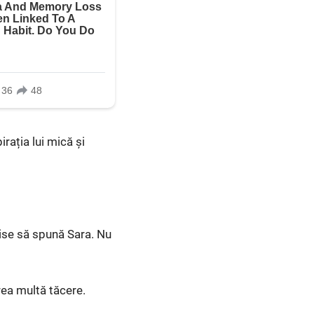
rația lui mică și
oise să spună Sara. Nu
rea multă tăcere.