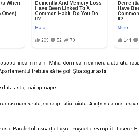
osopul încă în mâini. Mihai dormea în camera alăturată, respi
 Apartamentul trebuia să fie gol. Știa sigur asta.
e data asta, mai aproape.
A rămas nemișcată, cu respirația tăiată. A înțeles atunci ce v
ușă. Parchetul a scârțâit ușor. Foșnetul s-a oprit. Tăcere. P