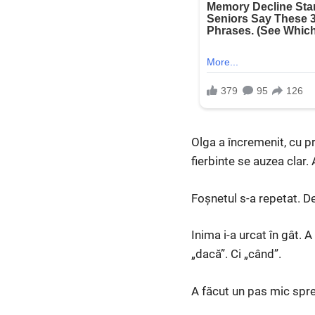
Olga a încremenit, cu pr
fierbinte se auzea clar.
Foșnetul s-a repetat. D
Inima i-a urcat în gât. 
„dacă”. Ci „când”.
A făcut un pas mic spre 