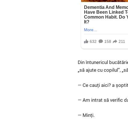
Din întunericul bucătărie
„să ajute cu copilul”, „s
— Ce cauți aici? a șopti
— Am intrat să verific d
— Minți.