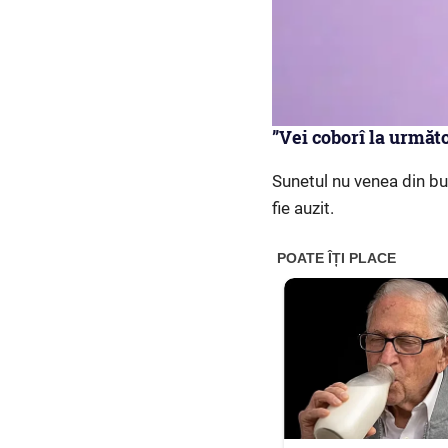
”Vei coborî la următo
Sunetul nu venea din buc
fie auzit.