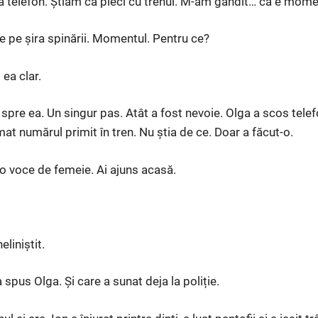
a telefon. Știam că pleci cu trenul. M-am gândit… că e mome
ce pe șira spinării. Momentul. Pentru ce?
ea clar.
 spre ea. Un singur pas. Atât a fost nevoie. Olga a scos tele
at numărul primit în tren. Nu știa de ce. Doar a făcut-o.
o voce de femeie. Ai ajuns acasă.
eliniștit.
 spus Olga. Și care a sunat deja la poliție.