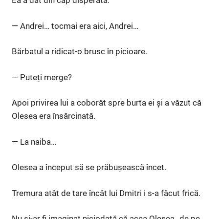
Ea a dat din cap disperată.
— Andrei… tocmai era aici, Andrei…
Bărbatul a ridicat-o brusc în picioare.
— Puteți merge?
Apoi privirea lui a coborât spre burta ei și a văzut că
Olesea era însărcinată.
— La naiba…
Olesea a început să se prăbușească încet.
Tremura atât de tare încât lui Dmitri i s-a făcut frică.
Nu și-ar fi imaginat niciodată că acea Olesea „de pe