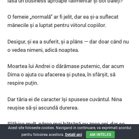
lasă un business aproape falimentar și doi băieți?
O femeie „normală” ar fi jelit, dar ea și-a suflecat
mânecile și a luptat pentru viitorul copiilor.
Desigur, și ea a suferit, și a plâns — dar doar când nu
o vedea nimeni, adică noaptea.
Moartea lui Andrei o dărâmase puternic, dar acum
Dima o ajuta cu afacerea și putea, în sfârșit, să
respire puțin.
Dar tăria ei de caracter își spusese cuvântul. Nina
reușise să-și ascundă durerea.
Slăbise mult, părea mai bătrână cu zece ani, dar se
Acest site foloseste
cookies
. Navigand in continuare, va exprimati acordul
ținea dreaptă, ca o statuie din piatră.
pentru folosirea acestora.
Detalii aici
AM INTELES