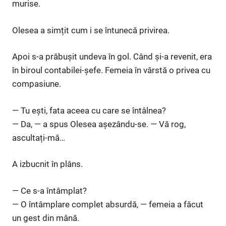
murise.
Olesea a simțit cum i se întunecă privirea.
Apoi s-a prăbușit undeva în gol. Când și-a revenit, era
în biroul contabilei-șefe. Femeia în vârstă o privea cu
compasiune.
— Tu ești, fata aceea cu care se întâlnea?
— Da, — a spus Olesea așezându-se. — Vă rog,
ascultați-mă…
A izbucnit în plâns.
— Ce s-a întâmplat?
— O întâmplare complet absurdă, — femeia a făcut
un gest din mână.