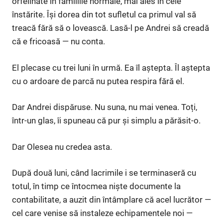
orfelinate în familiile normale, mai ales în cele
înstărite. Își dorea din tot sufletul ca primul val să
treacă fără să o lovească. Lasă-l pe Andrei să creadă
că e fricoasă — nu conta.
El plecase cu trei luni în urmă. Ea îl aștepta. Îl aștepta
cu o ardoare de parcă nu putea respira fără el.
Dar Andrei dispăruse. Nu suna, nu mai venea. Toți,
într-un glas, îi spuneau că pur și simplu a părăsit-o.
Dar Olesea nu credea asta.
După două luni, când lacrimile i se terminaseră cu
totul, în timp ce întocmea niște documente la
contabilitate, a auzit din întâmplare că acel lucrător —
cel care venise să instaleze echipamentele noi —