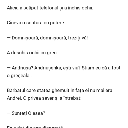
Alicia a scăpat telefonul și a închis ochii.
Cineva o scutura cu putere.
— Domnișoară, domnișoară, treziți-vă!
A deschis ochii cu greu.
— Andriușa? Andriușenka, ești viu? Știam eu că a fost
o greșeală…
Bărbatul care stătea ghemuit în fața ei nu mai era
Andrei. O privea sever și a întrebat:
— Sunteți Olesea?