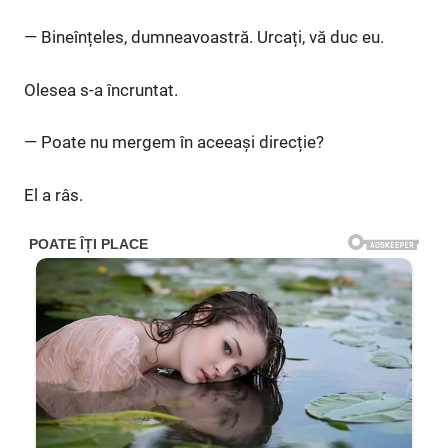
— Bineînțeles, dumneavoastră. Urcați, vă duc eu.
Olesea s-a încruntat.
— Poate nu mergem în aceeași direcție?
El a râs.