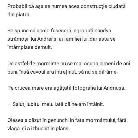
Probabil că așa se numea acea construcție ciudată
din piatră.
Se spune că acolo fuseseră îngropați cândva
strămoșii lui Andrei și ai familiei lui, dar asta se
întâmplase demult.
De astfel de morminte nu se mai ocupa nimeni de ani
buni, însă cavoul era întreținut, să nu se dărâme.
Pe crucea mare era agățată fotografia lui Andriușa…
— Salut, iubitul meu. Iată că ne-am întâlnit.
Olesea a căzut în genunchi în fața mormântului, fără
vlagă, și a izbucnit în plâns.