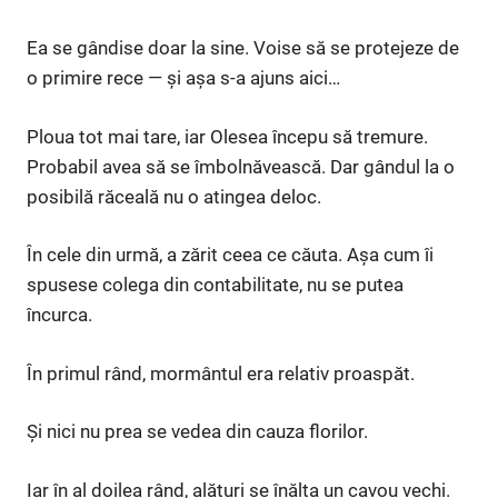
Ea se gândise doar la sine. Voise să se protejeze de
o primire rece — și așa s-a ajuns aici…
Ploua tot mai tare, iar Olesea începu să tremure.
Probabil avea să se îmbolnăvească. Dar gândul la o
posibilă răceală nu o atingea deloc.
În cele din urmă, a zărit ceea ce căuta. Așa cum îi
spusese colega din contabilitate, nu se putea
încurca.
În primul rând, mormântul era relativ proaspăt.
Și nici nu prea se vedea din cauza florilor.
Iar în al doilea rând, alături se înălța un cavou vechi.