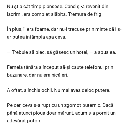
Nu știa cât timp plânsese. Când și-a revenit din
lacrimi, era complet slăbită. Tremura de frig.
În plus, îi era foame, dar nu-i trecuse prin minte că i s-
ar putea întâmpla așa ceva.
— Trebuie să plec, să găsesc un hotel, — a spus ea.
Femeia tânără a început să-și caute telefonul prin
buzunare, dar nu era nicăieri.
A oftat, a închis ochii. Nu mai avea deloc putere.
Pe cer, ceva s-a rupt cu un zgomot puternic. Dacă
până atunci ploua doar mărunt, acum s-a pornit un
adevărat potop.