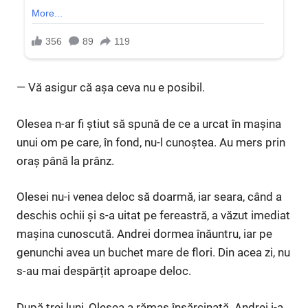
— Vă asigur că așa ceva nu e posibil.
Olesea n-ar fi știut să spună de ce a urcat în mașina
unui om pe care, în fond, nu-l cunoștea. Au mers prin
oraș până la prânz.
Olesei nu-i venea deloc să doarmă, iar seara, când a
deschis ochii și s-a uitat pe fereastră, a văzut imediat
mașina cunoscută. Andrei dormea înăuntru, iar pe
genunchi avea un buchet mare de flori. Din acea zi, nu
s-au mai despărțit aproape deloc.
După trei luni, Olesea a rămas însărcinată. Andrei i-a