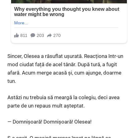
Sincer, Olesea a răsuflat ușurată. Reacționa într-un
mod ciudat față de acel tânăr. După tură, a fugit
afară. Acum merge acasă și, cum ajunge, doarme
tun.
Astăzi nu trebuia să meargă la colegiu, deci avea
parte de un repaus mult așteptat.
— Domnișoară! Domnișoară! Olesea!
S-a oprit. O mașină mergea încet pe lângă ea.