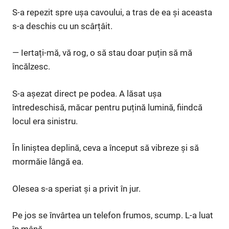
S-a repezit spre ușa cavoului, a tras de ea și aceasta
s-a deschis cu un scârțâit.
— Iertați-mă, vă rog, o să stau doar puțin să mă
încălzesc.
S-a așezat direct pe podea. A lăsat ușa
întredeschisă, măcar pentru puțină lumină, fiindcă
locul era sinistru.
În liniștea deplină, ceva a început să vibreze și să
mormăie lângă ea.
Olesea s-a speriat și a privit în jur.
Pe jos se învârtea un telefon frumos, scump. L-a luat