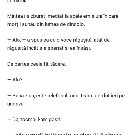
în mână.
Mintea i-a zburat imediat la acele emisiuni în care
morții sunau din lumea de dincolo.
— Alo, — a spus ea cu o voce răgușită, atât de
răgușită încât s-a speriat și ea însăși.
De partea cealaltă, tăcere.
— Alo?
— Bună ziua, este telefonul meu. L-am pierdut ieri pe
undeva.
— Da, tocmai l-am găsit.