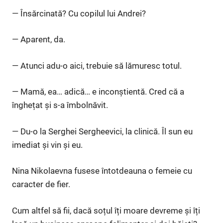
— Însărcinată? Cu copilul lui Andrei?
— Aparent, da.
— Atunci adu-o aici, trebuie să lămuresc totul.
— Mamă, ea… adică… e inconștientă. Cred că a
înghețat și s-a îmbolnăvit.
— Du-o la Serghei Sergheevici, la clinică. Îl sun eu
imediat și vin și eu.
Nina Nikolaevna fusese întotdeauna o femeie cu
caracter de fier.
Cum altfel să fii, dacă soțul îți moare devreme și îți