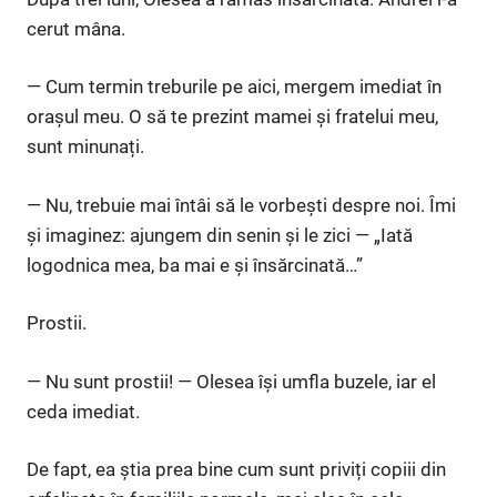
cerut mâna.
— Cum termin treburile pe aici, mergem imediat în
orașul meu. O să te prezint mamei și fratelui meu,
sunt minunați.
— Nu, trebuie mai întâi să le vorbești despre noi. Îmi
și imaginez: ajungem din senin și le zici — „Iată
logodnica mea, ba mai e și însărcinată…”
Prostii.
— Nu sunt prostii! — Olesea își umfla buzele, iar el
ceda imediat.
De fapt, ea știa prea bine cum sunt priviți copiii din