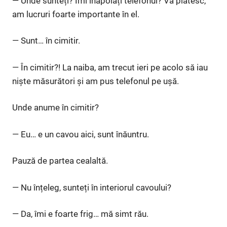
— Unde sunteți? Îmi înapoiați telefonul? Vă plătesc,
am lucruri foarte importante în el.
— Sunt… în cimitir.
— În cimitir?! La naiba, am trecut ieri pe acolo să iau
niște măsurători și am pus telefonul pe ușă.
Unde anume în cimitir?
— Eu… e un cavou aici, sunt înăuntru.
Pauză de partea cealaltă.
— Nu înțeleg, sunteți în interiorul cavoului?
— Da, îmi e foarte frig… mă simt rău.