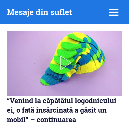
Skip
Mesaje din suflet
to
content
”Venind la căpătâiul logodnicului
ei, o fată însărcinată a găsit un
mobil” – continuarea