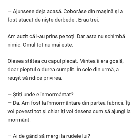
— Ajunsese deja acasă. Coborâse din mașină și a
fost atacat de niște derbedei. Erau trei.
Am auzit că i-au prins pe toți. Dar asta nu schimbă
nimic. Omul tot nu mai este.
Olesea stătea cu capul plecat. Mintea îi era goală,
doar pieptul o durea cumplit. În cele din urmă, a
reușit să ridice privirea.
— Știți unde e înmormântat?
— Da. Am fost la înmormântare din partea fabricii. Îți
voi povesti tot și chiar îți voi desena cum să ajungi la
mormânt.
— Ai de gând să mergi la rudele lui?