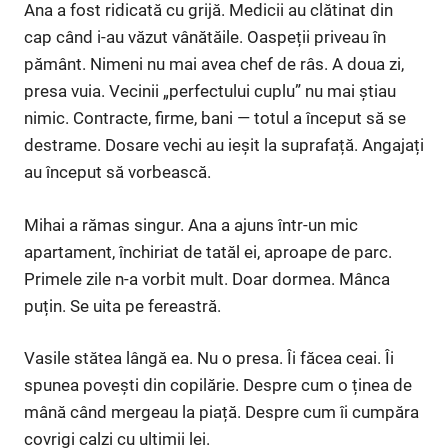
Ana a fost ridicată cu grijă. Medicii au clătinat din
cap când i-au văzut vânătăile. Oaspeții priveau în
pământ. Nimeni nu mai avea chef de râs. A doua zi,
presa vuia. Vecinii „perfectului cuplu” nu mai știau
nimic. Contracte, firme, bani — totul a început să se
destrame. Dosare vechi au ieșit la suprafață. Angajați
au început să vorbească.
Mihai a rămas singur. Ana a ajuns într-un mic
apartament, închiriat de tatăl ei, aproape de parc.
Primele zile n-a vorbit mult. Doar dormea. Mânca
puțin. Se uita pe fereastră.
Vasile stătea lângă ea. Nu o presa. Îi făcea ceai. Îi
spunea povești din copilărie. Despre cum o ținea de
mână când mergeau la piață. Despre cum îi cumpăra
covrigi calzi cu ultimii lei.