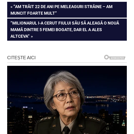
Navigare
PREVIOUS
”AM TRĂIT 22 DE ANI PE MELEAGURI STRĂINE – AM
POST:
MUNCIT FOARTE MULT”
în
NEXT
”MILIONARUL I-A CERUT FIULUI SĂU SĂ ALEAGĂ O NOUĂ
articole
POST:
MAMĂ DINTRE 5 FEMEI BOGATE, DAR EL A ALES
ALTCEVA”