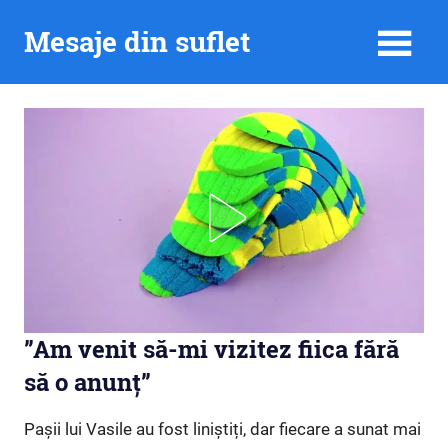
Skip
Mesaje din suflet
to
content
”Am venit să-mi vizitez fiica fără
să o anunț”
Pașii lui Vasile au fost liniștiți, dar fiecare a sunat mai