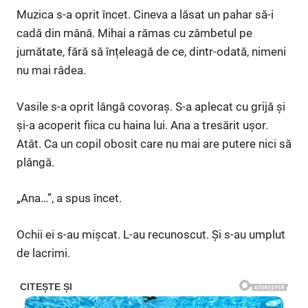
Muzica s-a oprit încet. Cineva a lăsat un pahar să-i
cadă din mână. Mihai a rămas cu zâmbetul pe
jumătate, fără să înțeleagă de ce, dintr-odată, nimeni
nu mai râdea.
Vasile s-a oprit lângă covoraș. S-a aplecat cu grijă și
și-a acoperit fiica cu haina lui. Ana a tresărit ușor.
Atât. Ca un copil obosit care nu mai are putere nici să
plângă.
„Ana…”, a spus încet.
Ochii ei s-au mișcat. L-au recunoscut. Și s-au umplut
de lacrimi.