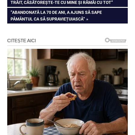
POST:
TRĂIT, CĂSĂTOREȘTE-TE CU MINE ȘI RĂMÂI CU TOT”
în
NEXT
”ABANDONATĂ LA 70 DE ANI, A AJUNS SĂ SAPE
articole
POST:
PĂMÂNTUL CA SĂ SUPRAVIEȚUIASCĂ”