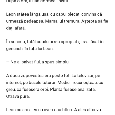
După o oră, Iulian dormea liniștit.
Leon stătea lângă ușă, cu capul plecat, convins că
urmează pedeapsa. Mama lui tremura. Aștepta să fie
dați afară.
În schimb, tatăl copilului s-a apropiat și s-a lăsat în
genunchi în fața lui Leon.
— Ne-ai salvat fiul, a spus simplu.
A doua zi, povestea era peste tot. La televizor, pe
internet, pe buzele tuturor. Medicii recunoșteau, cu
greu, că fuseseră orbi. Planta fusese analizată.
Otravă pură.
Leon nu s-a ales cu averi sau titluri. A ales altceva.