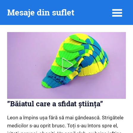
Skip
Mesaje din suflet
to
content
”Băiatul care a sfidat știința”
Leon a împins ușa fără să mai gândească. Strigătele
medicilor s-au oprit brusc. Toți s-au întors spre el,