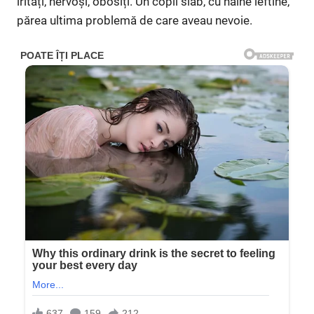
iritați, nervoși, obosiți. Un copil slab, cu haine ieftine,
părea ultima problemă de care aveau nevoie.