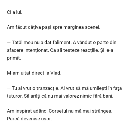
Ci a lui.
Am făcut câțiva pași spre marginea scenei.
— Tatăl meu nu a dat faliment. A vândut o parte din
afacere intenționat. Ca să testeze reacțiile. Și le-a
primit.
M-am uitat direct la Vlad.
— Tu ai vrut o tranzacție. Ai vrut să mă umilești în fața
tuturor. Să arăți că nu mai valorez nimic fără bani.
Am inspirat adânc. Corsetul nu mă mai strângea.
Parcă devenise ușor.