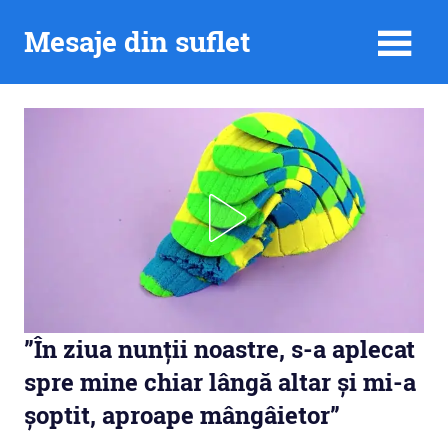
Skip
Mesaje din suflet
to
content
”În ziua nunții noastre, s-a aplecat
spre mine chiar lângă altar și mi-a
șoptit, aproape mângâietor”