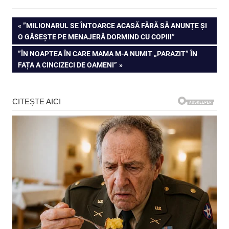
Navigare
PREVIOUS
”MILIONARUL SE ÎNTOARCE ACASĂ FĂRĂ SĂ ANUNȚE ȘI
POST:
O GĂSEȘTE PE MENAJERĂ DORMIND CU COPIII”
în
NEXT
”ÎN NOAPTEA ÎN CARE MAMA M-A NUMIT „PARAZIT” ÎN
articole
POST:
FAȚA A CINCIZECI DE OAMENI”