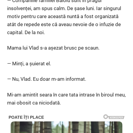
— Companiile familiei Băloiu sunt în pragul
insolvenței, am spus calm. De șase luni. Iar singurul
motiv pentru care această nuntă a fost organizată
atât de repede este că aveau nevoie de o infuzie de
capital. De la noi.
Mama lui Vlad s-a așezat brusc pe scaun.
— Minți, a șuierat el.
— Nu, Vlad. Eu doar m-am informat.
Mi-am amintit seara în care tata intrase în biroul meu,
mai obosit ca niciodată.