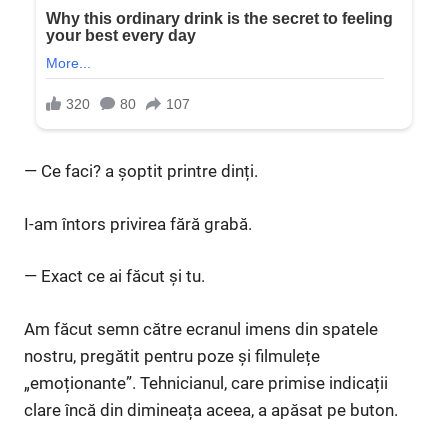
— Ce faci? a șoptit printre dinți.
I-am întors privirea fără grabă.
— Exact ce ai făcut și tu.
Am făcut semn către ecranul imens din spatele
nostru, pregătit pentru poze și filmulețe
„emoționante”. Tehnicianul, care primise indicații
clare încă din dimineața aceea, a apăsat pe buton.