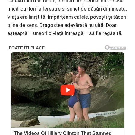
Câteva luni mai târziu, locuiam împreună într-o casă
mică, cu flori la ferestre și sunet de păsări dimineața.
Viața era liniștită. Împărțeam cafele, povești și tăceri
pline de sens. Dragostea adevărată nu uită. Doar
așteaptă – uneori o viață întreagă – să fie regăsită.