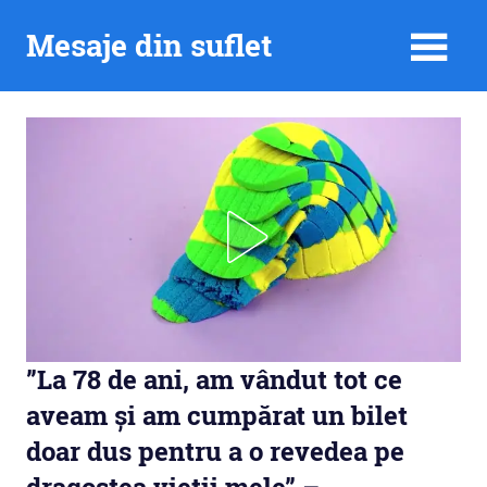
Skip
Mesaje din suflet
to
content
”La 78 de ani, am vândut tot ce
aveam și am cumpărat un bilet
doar dus pentru a o revedea pe