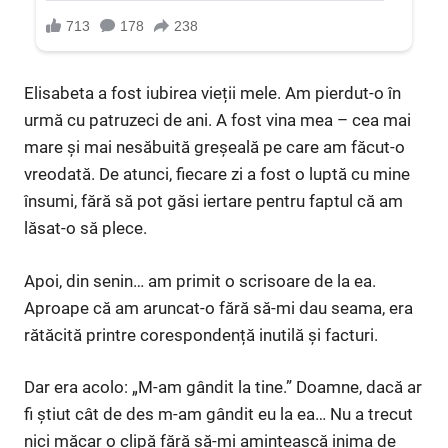
Elisabeta a fost iubirea vieții mele. Am pierdut-o în
urmă cu patruzeci de ani. A fost vina mea – cea mai
mare și mai nesăbuită greșeală pe care am făcut-o
vreodată. De atunci, fiecare zi a fost o luptă cu mine
însumi, fără să pot găsi iertare pentru faptul că am
lăsat-o să plece.
Apoi, din senin… am primit o scrisoare de la ea.
Aproape că am aruncat-o fără să-mi dau seama, era
rătăcită printre corespondență inutilă și facturi.
Dar era acolo: „M-am gândit la tine.” Doamne, dacă ar
fi știut cât de des m-am gândit eu la ea… Nu a trecut
nici măcar o clipă fără să-mi amintească inima de