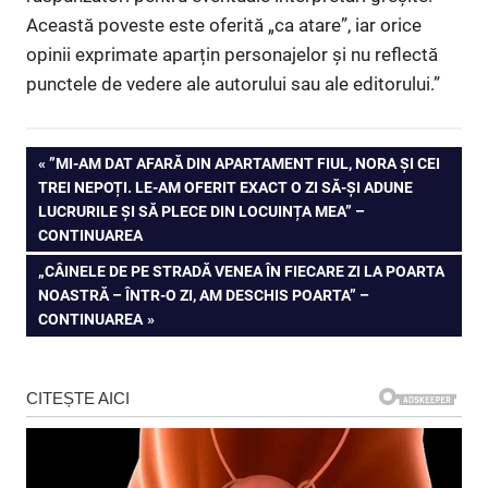
Această poveste este oferită „ca atare”, iar orice
opinii exprimate aparțin personajelor și nu reflectă
punctele de vedere ale autorului sau ale editorului.”
Navigare
PREVIOUS
”MI-AM DAT AFARĂ DIN APARTAMENT FIUL, NORA ȘI CEI
POST:
TREI NEPOȚI. LE-AM OFERIT EXACT O ZI SĂ-ȘI ADUNE
în
LUCRURILE ȘI SĂ PLECE DIN LOCUINȚA MEA” –
CONTINUAREA
articole
NEXT
„CÂINELE DE PE STRADĂ VENEA ÎN FIECARE ZI LA POARTA
POST:
NOASTRĂ – ÎNTR-O ZI, AM DESCHIS POARTA” –
CONTINUAREA