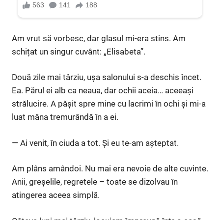
Am vrut să vorbesc, dar glasul mi-era stins. Am
schițat un singur cuvânt: „Elisabeta”.
Două zile mai târziu, ușa salonului s-a deschis încet.
Ea. Părul ei alb ca neaua, dar ochii aceia… aceeași
strălucire. A pășit spre mine cu lacrimi în ochi și mi-a
luat mâna tremurândă în a ei.
— Ai venit, în ciuda a tot. Și eu te-am așteptat.
Am plâns amândoi. Nu mai era nevoie de alte cuvinte.
Anii, greșelile, regretele – toate se dizolvau în
atingerea aceea simplă.