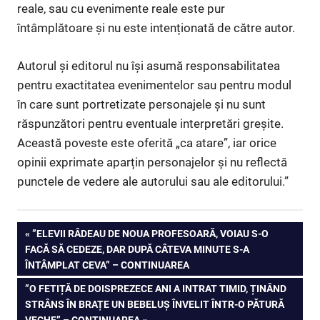
reale, sau cu evenimente reale este pur
întâmplătoare și nu este intenționată de către autor.
Autorul și editorul nu își asumă responsabilitatea
pentru exactitatea evenimentelor sau pentru modul
în care sunt portretizate personajele și nu sunt
răspunzători pentru eventuale interpretări greșite.
Această poveste este oferită „ca atare”, iar orice
opinii exprimate aparțin personajelor și nu reflectă
punctele de vedere ale autorului sau ale editorului.”
Navigare
PREVIOUS
”ELEVII RÂDEAU DE NOUA PROFESOARĂ, VOIAU S-O
POST:
FACĂ SĂ CEDEZE, DAR DUPĂ CÂTEVA MINUTE S-A
în
ÎNTÂMPLAT CEVA” – CONTINUAREA
articole
NEXT
”O FETIȚĂ DE DOISPREZECE ANI A INTRAT TIMID, ȚINÂND
POST:
STRÂNS ÎN BRAȚE UN BEBELUȘ ÎNVELIT ÎNTR-O PĂTURĂ
VECHE” – CONTINUAREA