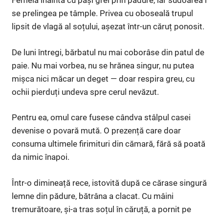
Femeia înainta cu pași grei prin pădure, iar sudoarea i
se prelingea pe tâmple. Privea cu oboseală trupul
lipsit de vlagă al soțului, așezat într-un căruț ponosit.
De luni întregi, bărbatul nu mai coborâse din patul de
paie. Nu mai vorbea, nu se hrănea singur, nu putea
mișca nici măcar un deget — doar respira greu, cu
ochii pierduți undeva spre cerul nevăzut.
Pentru ea, omul care fusese cândva stâlpul casei
devenise o povară mută. O prezență care doar
consuma ultimele firimituri din cămară, fără să poată
da nimic înapoi.
Într-o dimineață rece, istovită după ce cărase singură
lemne din pădure, bătrâna a clacat. Cu mâini
tremurătoare, și-a tras soțul în căruță, a pornit pe