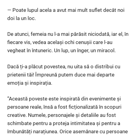
— Poate lupul acela a avut mai mult suflet decât noi
doi la un loc.
De atunci, femeia nu l-a mai părăsit niciodată, iar el, în
fiecare vis, vedea același ochi cenușii care l-au
vegheat în întuneric. Un lup, un înger, un miracol.
Dacă ți-a plăcut povestea, nu uita să o distribui cu
prietenii tăi! Împreună putem duce mai departe
emoția și inspirația.
”Această poveste este inspirată din evenimente și
persoane reale, însă a fost ficționalizată în scopuri
creative. Numele, personajele și detaliile au fost
schimbate pentru a proteja intimitatea și pentru a
îmbunătăți narațiunea. Orice asemănare cu persoane