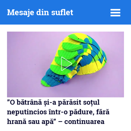
Skip
Mesaje din suflet
to
content
”O bătrână și-a părăsit soțul
neputincios într-o pădure, fără
hrană sau apă” – continuarea