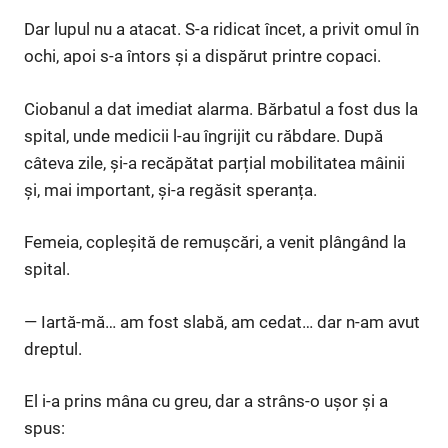
Dar lupul nu a atacat. S-a ridicat încet, a privit omul în
ochi, apoi s-a întors și a dispărut printre copaci.
Ciobanul a dat imediat alarma. Bărbatul a fost dus la
spital, unde medicii l-au îngrijit cu răbdare. După
câteva zile, și-a recăpătat parțial mobilitatea mâinii
și, mai important, și-a regăsit speranța.
Femeia, copleșită de remușcări, a venit plângând la
spital.
— Iartă-mă… am fost slabă, am cedat… dar n-am avut
dreptul.
El i-a prins mâna cu greu, dar a strâns-o ușor și a
spus: