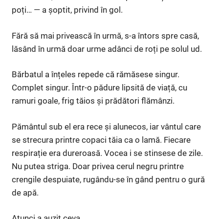
poți… — a șoptit, privind în gol.
Fără să mai privească în urmă, s-a întors spre casă,
lăsând în urmă doar urme adânci de roți pe solul ud.
Bărbatul a înțeles repede că rămăsese singur.
Complet singur. Într-o pădure lipsită de viață, cu
ramuri goale, frig tăios și prădători flămânzi.
Pământul sub el era rece și alunecos, iar vântul care
se strecura printre copaci tăia ca o lamă. Fiecare
respirație era dureroasă. Vocea i se stinsese de zile.
Nu putea striga. Doar privea cerul negru printre
crengile despuiate, rugându-se în gând pentru o gură
de apă.
Atunci a auzit ceva.