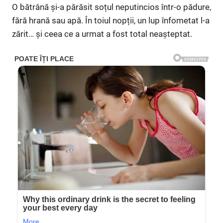
O bătrână și-a părăsit soțul neputincios într-o pădure,
fără hrană sau apă. În toiul nopții, un lup înfometat l-a
zărit… și ceea ce a urmat a fost total neașteptat.