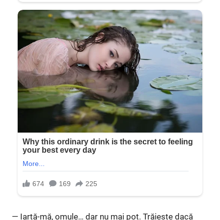
— Iartă-mă, omule… dar nu mai pot. Trăiește dacă