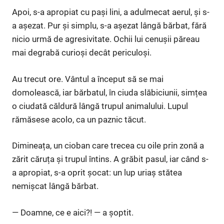
Apoi, s-a apropiat cu pași lini, a adulmecat aerul, și s-
a așezat. Pur și simplu, s-a așezat lângă bărbat, fără
nicio urmă de agresivitate. Ochii lui cenușii păreau
mai degrabă curioși decât periculoși.
Au trecut ore. Vântul a început să se mai
domolească, iar bărbatul, în ciuda slăbiciunii, simțea
o ciudată căldură lângă trupul animalului. Lupul
rămăsese acolo, ca un paznic tăcut.
Dimineața, un cioban care trecea cu oile prin zonă a
zărit căruța și trupul întins. A grăbit pasul, iar când s-
a apropiat, s-a oprit șocat: un lup uriaș stătea
nemișcat lângă bărbat.
— Doamne, ce e aici?! — a șoptit.