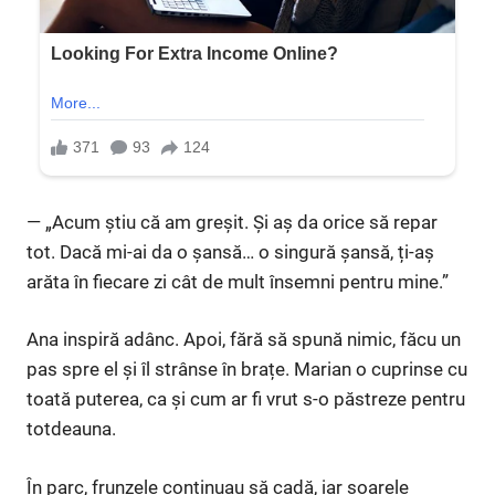
— „Acum știu că am greșit. Și aș da orice să repar
tot. Dacă mi-ai da o șansă… o singură șansă, ți-aș
arăta în fiecare zi cât de mult însemni pentru mine.”
Ana inspiră adânc. Apoi, fără să spună nimic, făcu un
pas spre el și îl strânse în brațe. Marian o cuprinse cu
toată puterea, ca și cum ar fi vrut s-o păstreze pentru
totdeauna.
În parc, frunzele continuau să cadă, iar soarele