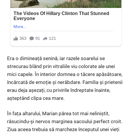
Era o dimineață senină, iar razele soarelui se
strecurau blând prin vitraliile viu colorate ale unei
mici capele. În interior domnea o tăcere apăsătoare,
încărcată de emoție și nerăbdare. Familia și prietenii
erau deja așezați, cu privirile îndreptate înainte,
așteptând clipa cea mare.
În fața altarului, Marian părea tot mai neliniștit,
răsucindu-și nervos marginea sacoului perfect croit.
Ziua aceea trebuia să marcheze începutul unei vieți