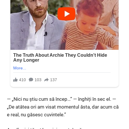
— „Nici nu știu cum să încep…” — înghiți în sec el. —
„De atâtea ori am visat momentul ăsta, dar acum că
e real, nu găsesc cuvintele.”