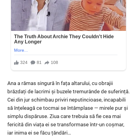
Ana a rămas singură în fața altarului, cu obrajii
brăzdați de lacrimi și buzele tremurânde de suferință.
Cei din jur schimbau priviri neputincioase, incapabili
să înțeleagă ce tocmai se întâmplase — mirele pur și
simplu dispăruse. Ziua care trebuia să fie cea mai
fericită din viața ei se transformase într-un coșmar,
iar inima ei se făcu țăndări…