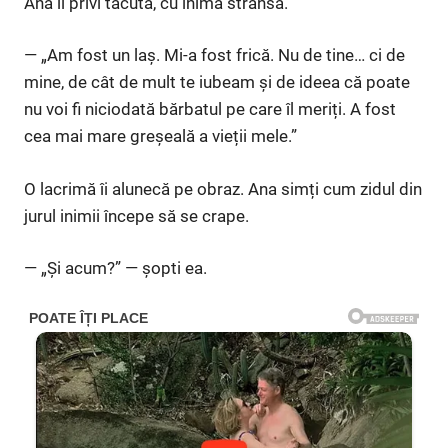
Ana îl privi tăcută, cu inima strânsă.
— „Am fost un laș. Mi-a fost frică. Nu de tine… ci de
mine, de cât de mult te iubeam și de ideea că poate
nu voi fi niciodată bărbatul pe care îl meriți. A fost
cea mai mare greșeală a vieții mele.”
O lacrimă îi alunecă pe obraz. Ana simți cum zidul din
jurul inimii începe să se crape.
— „Și acum?” — șopti ea.