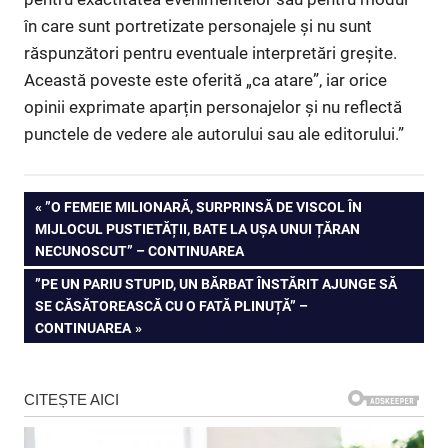
în care sunt portretizate personajele și nu sunt
răspunzători pentru eventuale interpretări greșite.
Această poveste este oferită „ca atare”, iar orice
opinii exprimate aparțin personajelor și nu reflectă
punctele de vedere ale autorului sau ale editorului.”
Navigare
PREVIOUS
”O FEMEIE MILIONARĂ, SURPRINSĂ DE VISCOL ÎN
POST:
MIJLOCUL PUSTIETĂȚII, BATE LA UȘA UNUI ȚĂRAN
în
NECUNOSCUT” – CONTINUAREA
articole
NEXT
”PE UN PARIU STUPID, UN BĂRBAT ÎNSTĂRIT AJUNGE SĂ
POST:
SE CĂSĂTOREASCĂ CU O FATĂ PLINUȚĂ” –
CONTINUAREA