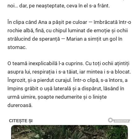
noi… dar, pe neașteptate, ceva în el s-a frânt.
În clipa când Ana a pășit pe culoar — îmbrăcată într-o
rochie albă, fină, cu chipul luminat de emoție și ochii
strălucind de speranță — Marian a simțit un gol în
stomac.
O teamă inexplicabilă l-a cuprins. Cu toți ochii ațintiți
asupra lui, respirația i s-a tăiat, iar mintea i s-a blocat.
Îngrozit, și-a pierdut curajul. Într-o clipă, s-a întors, a
împins grăbit o ușă laterală și a dispărut, lăsând în
urmă uimire, șoapte nedumerite și o liniște
dureroasă.