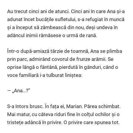
Au trecut cinci ani de atunci. Cinci ani în care Ana și-a
adunat încet bucățile sufletului, s-a refugiat în muncă
și a început să zâmbească din nou, deși undeva în
adâncul inimii rămăsese o urmă de rană.
Într-o după-amiază târzie de toamnă, Ana se plimba
prin parc, admirând covorul de frunze arămii. Se
oprise lângă o fântână, pierdută în gânduri, când o
voce familiară i-a tulburat liniștea:
— „Ana…?”
S-a întors brusc. În fața ei, Marian. Părea schimbat.
Mai matur, cu câteva riduri fine în colțul ochilor și o
tristețe adâncă în privire. O privire care spunea tot.