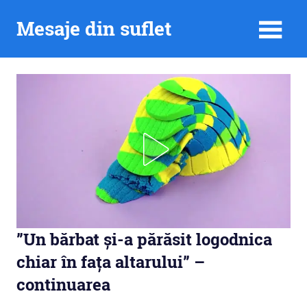
Skip
Mesaje din suflet
to
content
”Un bărbat și-a părăsit logodnica
chiar în fața altarului” –
continuarea