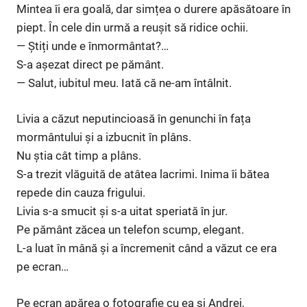
Mintea îi era goală, dar simțea o durere apăsătoare în
piept. În cele din urmă a reușit să ridice ochii.
— Știți unde e înmormântat?…
S-a așezat direct pe pământ.
— Salut, iubitul meu. Iată că ne-am întâlnit.
Livia a căzut neputincioasă în genunchi în fața
mormântului și a izbucnit în plâns.
Nu știa cât timp a plâns.
S-a trezit vlăguită de atâtea lacrimi. Inima îi bătea
repede din cauza frigului.
Livia s-a smucit și s-a uitat speriată în jur.
Pe pământ zăcea un telefon scump, elegant.
L-a luat în mână și a încremenit când a văzut ce era
pe ecran…
Pe ecran apărea o fotografie cu ea și Andrei,