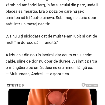
zâmbind amândoi larg, în fața lacului din parc, unde îi
plăcea să meargă. Era o poză pe care nu și-o
amintea să fi făcut-o cineva. Sub imagine scria doar
atât, într-un mesaj necitit:
„Să nu uiți niciodată cât de mult te-am iubit și cât de
mult îmi doresc să fii fericită.”
A izbucnit din nou în lacrimi, dar acum erau lacrimi
calde, pline de dor, nu doar de durere. A simțit parcă
o mângâiere pe umăr, deși nu era nimeni lângă ea.
— Mulțumesc, Andrei… — a șoptit ea.