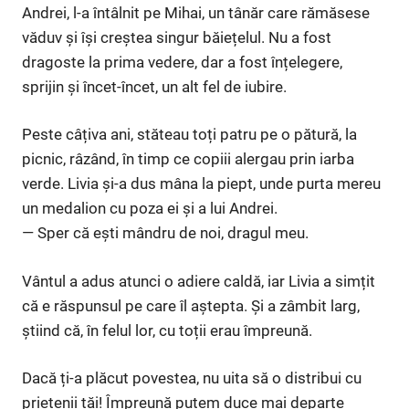
Andrei, l-a întâlnit pe Mihai, un tânăr care rămăsese
văduv și își creștea singur băiețelul. Nu a fost
dragoste la prima vedere, dar a fost înțelegere,
sprijin și încet-încet, un alt fel de iubire.
Peste câțiva ani, stăteau toți patru pe o pătură, la
picnic, râzând, în timp ce copiii alergau prin iarba
verde. Livia și-a dus mâna la piept, unde purta mereu
un medalion cu poza ei și a lui Andrei.
— Sper că ești mândru de noi, dragul meu.
Vântul a adus atunci o adiere caldă, iar Livia a simțit
că e răspunsul pe care îl aștepta. Și a zâmbit larg,
știind că, în felul lor, cu toții erau împreună.
Dacă ți-a plăcut povestea, nu uita să o distribui cu
prietenii tăi! Împreună putem duce mai departe