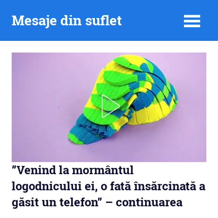
Skip
Mesaje din suflet
to
content
”Venind la mormântul
logodnicului ei, o fată însărcinată a
găsit un telefon” – continuarea