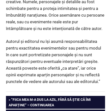
creative. Numele, personajele și detaliile au fost
schimbate pentru a proteja intimitatea și pentru a
îmbunătăți narațiunea. Orice asemănare cu persoane
reale, sau cu evenimente reale este pur
întâmplătoare și nu este intenționată de către autor.
Autorul și editorul nu își asumă responsabilitatea
pentru exactitatea evenimentelor sau pentru modul
în care sunt portretizate personajele și nu sunt
răspunzători pentru eventuale interpretări greșite.
Această poveste este oferită „ca atare”, iar orice
opinii exprimate aparțin personajelor și nu reflectă
punctele de vedere ale autorului sau ale editorului.”
Navigare
PREVIOUS
”FIICA MEA M-A DUS LA AZIL, FĂRĂ SĂ ȘTIE CĂ ÎMI
POST:
APARȚINE” – CONTINUAREA
în