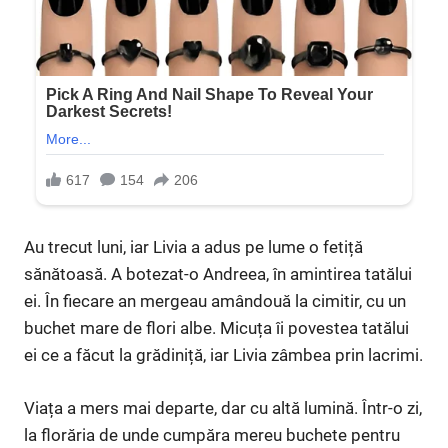
Au trecut luni, iar Livia a adus pe lume o fetiță
sănătoasă. A botezat-o Andreea, în amintirea tatălui
ei. În fiecare an mergeau amândouă la cimitir, cu un
buchet mare de flori albe. Micuța îi povestea tatălui
ei ce a făcut la grădiniță, iar Livia zâmbea prin lacrimi.
Viața a mers mai departe, dar cu altă lumină. Într-o zi,
la florăria de unde cumpăra mereu buchete pentru