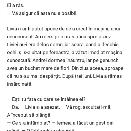
El a râs.
— Vă asigur că asta nu e posibil.
Livia n-ar fi putut spune de ce a urcat în mașina unui
necunoscut. Au mers prin oraș până spre prânz.
Liviei nu-i era deloc somn, iar seara, când a deschis
ochii și s-a uitat pe fereastră, a văzut imediat mașina
cunoscută. Andrei dormea înăuntru, iar pe genunchi
avea un buchet mare de flori. Din ziua aceea, aproape
că nu s-au mai despărțit. După trei luni, Livia a rămas
însărcinată.
— Ești tu fata cu care se întâlnea el?
— Da. — Livia s-a așezat. — Vă rog, ascultați-mă.
A început să plângă.
— Ce s-a întâmplat? — femeia a făcut un gest din
mână. — O întâmplare absurdă.