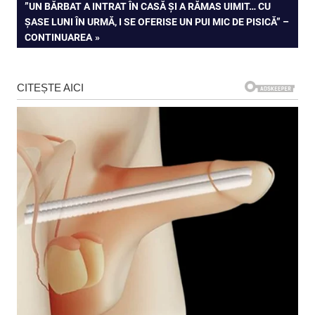
NEXT
”UN BĂRBAT A INTRAT ÎN CASĂ ȘI A RĂMAS UIMIT… CU
articole
POST:
ȘASE LUNI ÎN URMĂ, I SE OFERISE UN PUI MIC DE PISICĂ” –
CONTINUAREA